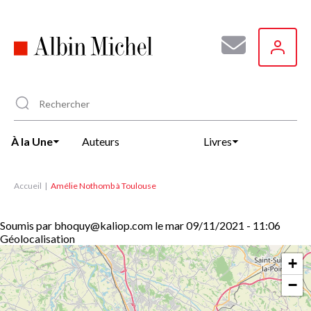
Aller
au
contenu
principal
À la Une
Auteurs
Livres
Accueil
Amélie Nothomb à Toulouse
Soumis par
bhoquy@kaliop.com
le
mar 09/11/2021 - 11:06
Géolocalisation
+
−