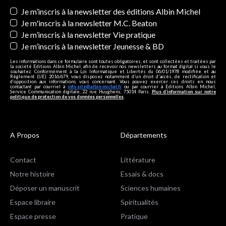
Newsletters
Je m’inscris à la newsletter des éditions Albin Michel
Je m'inscris à la newsletter M.C. Beaton
Je m’inscris à la newsletter Vie pratique
Je m’inscris à la newsletter Jeunesse & BD
Les informations dans ce formulaire sont toutes obligatoires, et sont collectées et traitées par
la société Editions Albin Michel, afin de recevoir nos newsletters au format digital si vous le
souhaitez. Conformément à la Loi Informatique et Libertés du 06/01/1978 modifiée et au
Règlement (UE) 2016/679, vous disposez notamment d'un droit d'accès, de rectification et
d’opposition aux informations vous concernant. Vous pouvez exercer ces droits en nous
contactant par courriel à
info-site@albin-michel.fr
ou par courrier à Editions Albin Michel,
Service Communication digitale, 22 rue Huyghens, 75014 Paris.
Plus d’information sur notre
politique de protection de vos données personnelles
.
A Propos
Départements
Contact
Littérature
Notre histoire
Essais & docs
Déposer un manuscrit
Sciences humaines
Espace libraire
Spiritualités
Espace presse
Pratique