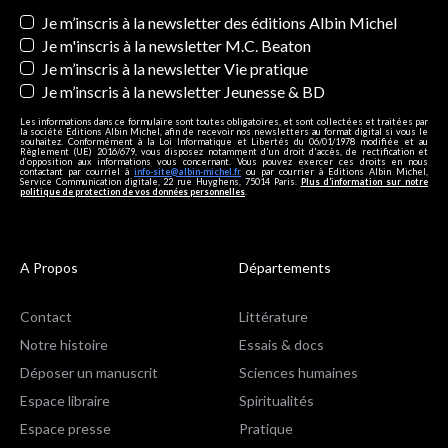
Newsletters
Je m’inscris à la newsletter des éditions Albin Michel
Je m'inscris à la newsletter M.C. Beaton
Je m’inscris à la newsletter Vie pratique
Je m’inscris à la newsletter Jeunesse & BD
Les informations dans ce formulaire sont toutes obligatoires, et sont collectées et traitées par
la société Editions Albin Michel, afin de recevoir nos newsletters au format digital si vous le
souhaitez. Conformément à la Loi Informatique et Libertés du 06/01/1978 modifiée et au
Règlement (UE) 2016/679, vous disposez notamment d'un droit d'accès, de rectification et
d’opposition aux informations vous concernant. Vous pouvez exercer ces droits en nous
contactant par courriel à
info-site@albin-michel.fr
ou par courrier à Editions Albin Michel,
Service Communication digitale, 22 rue Huyghens, 75014 Paris.
Plus d’information sur notre
politique de protection de vos données personnelles
.
A Propos
Départements
Contact
Littérature
Notre histoire
Essais & docs
Déposer un manuscrit
Sciences humaines
Espace libraire
Spiritualités
Espace presse
Pratique