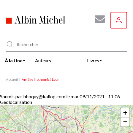
Aller
au
contenu
principal
À la Une
Auteurs
Livres
Accueil
Amélie Nothomb à Lyon
Soumis par
bhoquy@kaliop.com
le
mar 09/11/2021 - 11:06
Géolocalisation
+
−