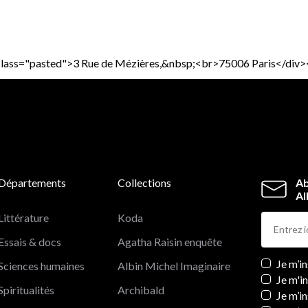
div class="pasted">3 Rue de Mézières,&nbsp;<br>75006 Paris</d
Départements
Collections
Ab
Al
Littérature
Koda
Essais & docs
Agatha Raisin enquête
Newslett
Je m’i
Sciences humaines
Albin Michel Imaginaire
Je m'i
Spiritualités
Archibald
Je m’in