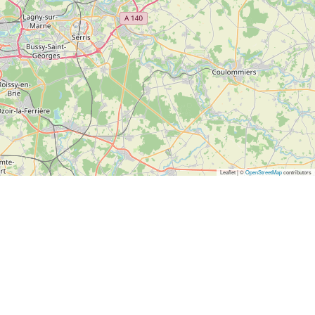
Leaflet | ©
OpenStreetMap
contributors