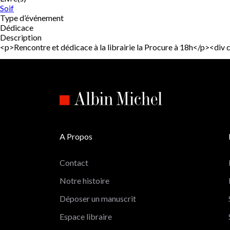
Soif
Type d’événement
Dédicace
Description
<p>Rencontre et dédicace à la librairie la Procure à 18h</p><
A Propos
Contact
Notre histoire
Déposer un manuscrit
Espace libraire