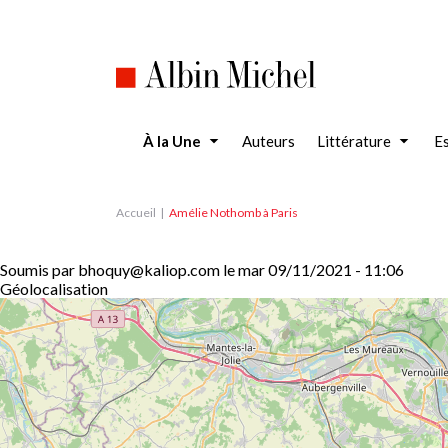
Aller
au
contenu
principal
À la Une
Auteurs
Littérature
Es
Accueil
Amélie Nothomb à Paris
Soumis par
bhoquy@kaliop.com
le
mar 09/11/2021 - 11:06
Géolocalisation