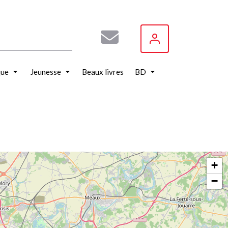
que
Jeunesse
Beaux livres
BD
+
−