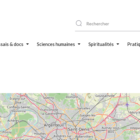
sais & docs
Sciences humaines
Spiritualités
Prati