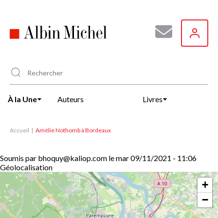
Aller
au
contenu
principal
À la Une
Auteurs
Livres
Accueil
Amélie Nothomb à Bordeaux
Soumis par
bhoquy@kaliop.com
le
mar 09/11/2021 - 11:06
Géolocalisation
+
−