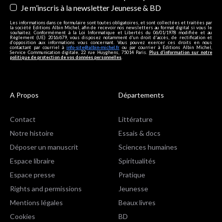
Je m’inscris à la newsletter Jeunesse & BD
Les informations dans ce formulaire sont toutes obligatoires, et sont collectées et traitées par
la société Editions Albin Michel, afin de recevoir nos newsletters au format digital si vous le
souhaitez. Conformément à la Loi Informatique et Libertés du 06/01/1978 modifiée et au
Règlement (UE) 2016/679, vous disposez notamment d'un droit d'accès, de rectification et
d’opposition aux informations vous concernant. Vous pouvez exercer ces droits en nous
contactant par courriel à
info-site@albin-michel.fr
ou par courrier à Editions Albin Michel,
Service Communication digitale, 22 rue Huyghens, 75014 Paris.
Plus d’information sur notre
politique de protection de vos données personnelles
.
A Propos
Départements
Contact
Littérature
Notre histoire
Essais & docs
Déposer un manuscrit
Sciences humaines
Espace libraire
Spiritualités
Espace presse
Pratique
Rights and permissions
Jeunesse
Mentions légales
Beaux livres
Cookies
BD