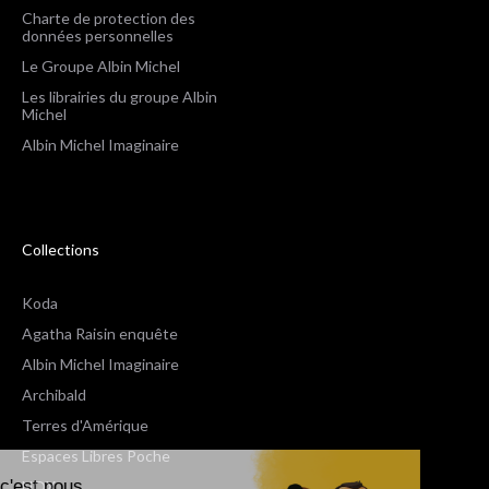
Charte de protection des
données personnelles
Le Groupe Albin Michel
Les librairies du groupe Albin
Michel
Albin Michel Imaginaire
Collections
Koda
Agatha Raisin enquête
Albin Michel Imaginaire
Archibald
Terres d'Amérique
Espaces Libres Poche
Salut c'est nous...
NOX