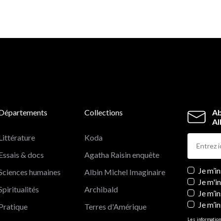
Départements
Collections
Ab
Al
Littérature
Koda
Essais & docs
Agatha Raisin enquête
Newslett
Je m’i
Sciences humaines
Albin Michel Imaginaire
Je m'i
Spiritualités
Archibald
Je m’in
Je m’i
Pratique
Terres d'Amérique
Les information