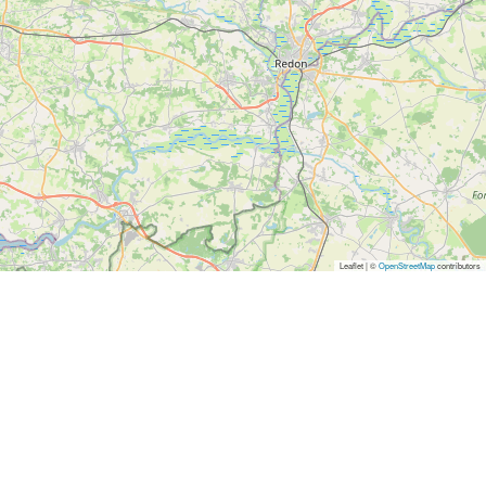
Leaflet | ©
OpenStreetMap
contributors