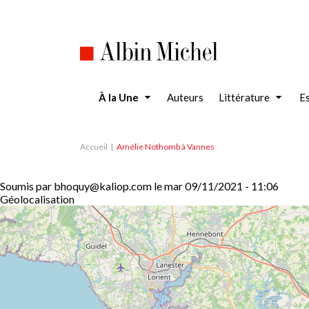
Aller
au
contenu
principal
À la Une
Auteurs
Littérature
Es
Accueil
Amélie Nothomb à Vannes
Soumis par
bhoquy@kaliop.com
le
mar 09/11/2021 - 11:06
Géolocalisation