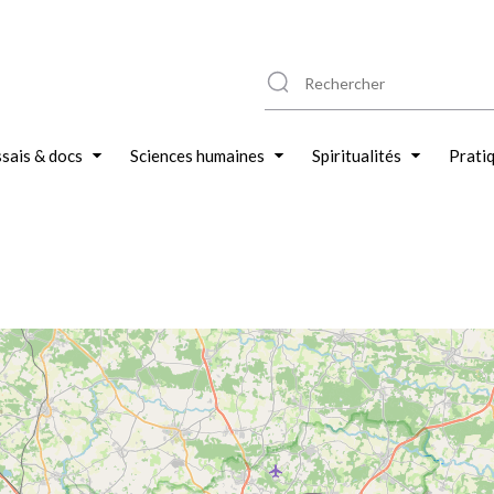
sais & docs
Sciences humaines
Spiritualités
Prati