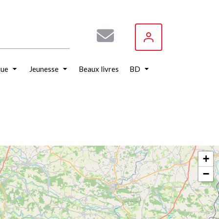
que
Jeunesse
Beaux livres
BD
+
−