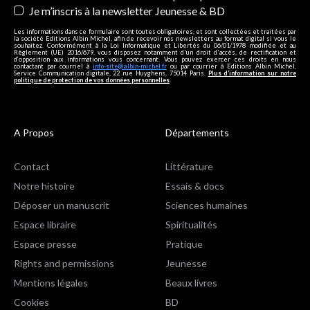
Je m’inscris à la newsletter Jeunesse & BD
Les informations dans ce formulaire sont toutes obligatoires, et sont collectées et traitées par
la société Editions Albin Michel, afin de recevoir nos newsletters au format digital si vous le
souhaitez. Conformément à la Loi Informatique et Libertés du 06/01/1978 modifiée et au
Règlement (UE) 2016/679, vous disposez notamment d'un droit d'accès, de rectification et
d’opposition aux informations vous concernant. Vous pouvez exercer ces droits en nous
contactant par courriel à
info-site@albin-michel.fr
ou par courrier à Editions Albin Michel,
Service Communication digitale, 22 rue Huyghens, 75014 Paris.
Plus d’information sur notre
politique de protection de vos données personnelles
.
A Propos
Départements
Contact
Littérature
Notre histoire
Essais & docs
Déposer un manuscrit
Sciences humaines
Espace libraire
Spiritualités
Espace presse
Pratique
Rights and permissions
Jeunesse
Mentions légales
Beaux livres
Cookies
BD