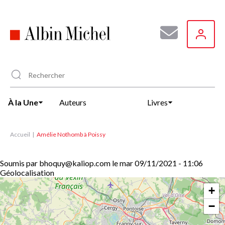
Aller
au
contenu
principal
À la Une
Auteurs
Livres
Accueil
Amélie Nothomb à Poissy
Soumis par
bhoquy@kaliop.com
le
mar 09/11/2021 - 11:06
Géolocalisation
+
−