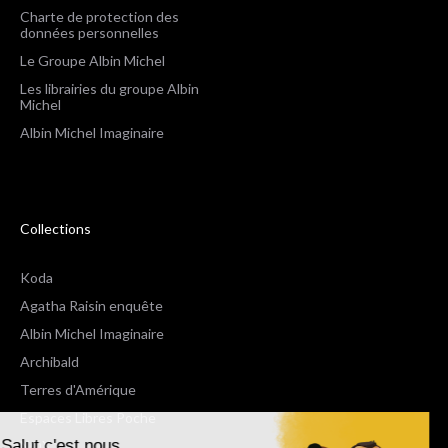
Charte de protection des
données personnelles
Le Groupe Albin Michel
Les librairies du groupe Albin
Michel
Albin Michel Imaginaire
Collections
Koda
Agatha Raisin enquête
Albin Michel Imaginaire
Archibald
Terres d'Amérique
Espaces Libres Poche
Salut c'est nous...
NOX