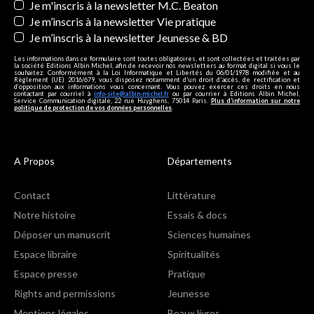
Je m'inscris à la newsletter M.C. Beaton
Je m’inscris à la newsletter Vie pratique
Je m’inscris à la newsletter Jeunesse & BD
Les informations dans ce formulaire sont toutes obligatoires, et sont collectées et traitées par
la société Editions Albin Michel, afin de recevoir nos newsletters au format digital si vous le
souhaitez. Conformément à la Loi Informatique et Libertés du 06/01/1978 modifiée et au
Règlement (UE) 2016/679, vous disposez notamment d'un droit d'accès, de rectification et
d’opposition aux informations vous concernant. Vous pouvez exercer ces droits en nous
contactant par courriel à
info-site@albin-michel.fr
ou par courrier à Editions Albin Michel,
Service Communication digitale, 22 rue Huyghens, 75014 Paris.
Plus d’information sur notre
politique de protection de vos données personnelles
.
A Propos
Départements
Contact
Littérature
Notre histoire
Essais & docs
Déposer un manuscrit
Sciences humaines
Espace libraire
Spiritualités
Espace presse
Pratique
Rights and permissions
Jeunesse
Mentions légales
Beaux livres