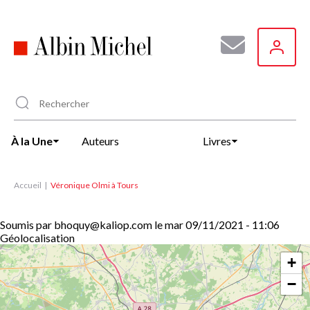
Aller
au
contenu
principal
À la Une
Auteurs
Livres
Accueil
Véronique Olmi à Tours
Soumis par
bhoquy@kaliop.com
le
mar 09/11/2021 - 11:06
Géolocalisation
+
−