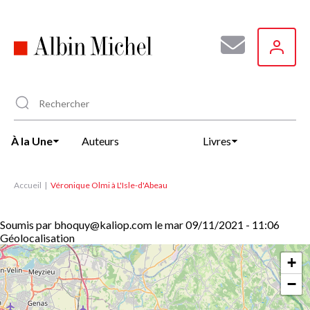
Aller
au
contenu
principal
À la Une
Auteurs
Livres
Accueil
Véronique Olmi à L'Isle-d'Abeau
Soumis par
bhoquy@kaliop.com
le
mar 09/11/2021 - 11:06
Géolocalisation
+
−