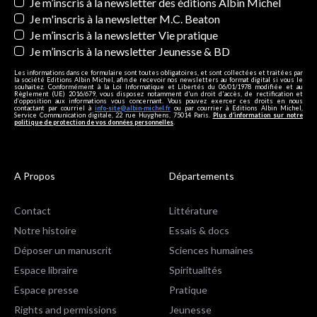
Newsletters
Je m’inscris à la newsletter des éditions Albin Michel
Je m'inscris à la newsletter M.C. Beaton
Je m’inscris à la newsletter Vie pratique
Je m’inscris à la newsletter Jeunesse & BD
Les informations dans ce formulaire sont toutes obligatoires, et sont collectées et traitées par
la société Editions Albin Michel, afin de recevoir nos newsletters au format digital si vous le
souhaitez. Conformément à la Loi Informatique et Libertés du 06/01/1978 modifiée et au
Règlement (UE) 2016/679, vous disposez notamment d'un droit d'accès, de rectification et
d’opposition aux informations vous concernant. Vous pouvez exercer ces droits en nous
contactant par courriel à
info-site@albin-michel.fr
ou par courrier à Editions Albin Michel,
Service Communication digitale, 22 rue Huyghens, 75014 Paris.
Plus d’information sur notre
politique de protection de vos données personnelles
.
A Propos
Départements
Contact
Littérature
Notre histoire
Essais & docs
Déposer un manuscrit
Sciences humaines
Espace libraire
Spiritualités
Espace presse
Pratique
Rights and permissions
Jeunesse