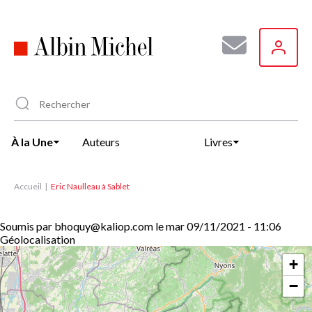
Aller
au
contenu
principal
À la Une
Auteurs
Livres
Accueil
Eric Naulleau à Sablet
Soumis par
bhoquy@kaliop.com
le
mar 09/11/2021 - 11:06
Géolocalisation
+
−