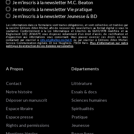
Je m'inscris à la newsletter M.C. Beaton
Je m’inscris à la newsletter Vie pratique
Je m’inscris à la newsletter Jeunesse & BD
Les informations dans ce formulaire sont toutes obligatoires, et sont collectées et traitées par
la société Editions Albin Michel, afin de recevoir nos newsletters au format digital si vous le
souhaitez. Conformément à la Loi Informatique et Libertés du 06/01/1978 modifiée et au
Règlement (UE) 2016/679, vous disposez notamment d'un droit d'accès, de rectification et
d’opposition aux informations vous concernant. Vous pouvez exercer ces droits en nous
contactant par courriel à
info-site@albin-michel.fr
ou par courrier à Editions Albin Michel,
Service Communication digitale, 22 rue Huyghens, 75014 Paris.
Plus d’information sur notre
politique de protection de vos données personnelles
.
A Propos
Départements
Contact
Littérature
Notre histoire
Essais & docs
Déposer un manuscrit
Sciences humaines
Espace libraire
Spiritualités
Espace presse
Pratique
Rights and permissions
Jeunesse
Mentions légales
Beaux livres