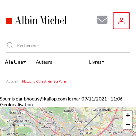
Aller
au
contenu
principal
À la Une
Auteurs
Livres
Accueil
Natacha Calestrémé à Paris
Soumis par
bhoquy@kaliop.com
le
mar 09/11/2021 - 11:06
Géolocalisation
+
−