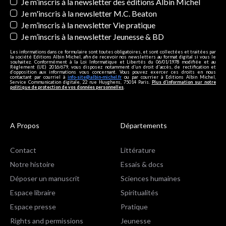
Newsletters
Je m’inscris à la newsletter des éditions Albin Michel
Je m'inscris à la newsletter M.C. Beaton
Je m’inscris à la newsletter Vie pratique
Je m’inscris à la newsletter Jeunesse & BD
Les informations dans ce formulaire sont toutes obligatoires, et sont collectées et traitées par
la société Editions Albin Michel, afin de recevoir nos newsletters au format digital si vous le
souhaitez. Conformément à la Loi Informatique et Libertés du 06/01/1978 modifiée et au
Règlement (UE) 2016/679, vous disposez notamment d'un droit d'accès, de rectification et
d’opposition aux informations vous concernant. Vous pouvez exercer ces droits en nous
contactant par courriel à
info-site@albin-michel.fr
ou par courrier à Editions Albin Michel,
Service Communication digitale, 22 rue Huyghens, 75014 Paris.
Plus d’information sur notre
politique de protection de vos données personnelles
.
A Propos
Départements
Contact
Littérature
Notre histoire
Essais & docs
Déposer un manuscrit
Sciences humaines
Espace libraire
Spiritualités
Espace presse
Pratique
Rights and permissions
Jeunesse