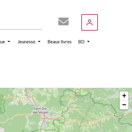
que
Jeunesse
Beaux livres
BD
+
−