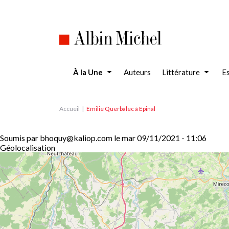
Aller
au
contenu
principal
À la Une
Auteurs
Littérature
Es
Accueil
Emilie Querbalec à Epinal
Soumis par
bhoquy@kaliop.com
le
mar 09/11/2021 - 11:06
Géolocalisation