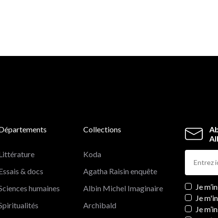
Départements
Collections
Ab
Al
Littérature
Koda
Essais & docs
Agatha Raisin enquête
Newslett
Je m’i
Sciences humaines
Albin Michel Imaginaire
Je m'i
Spiritualités
Archibald
Je m’in