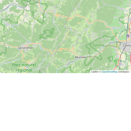
Leaflet | ©
OpenStreetMap
contributors