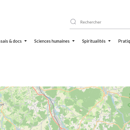
sais & docs
Sciences humaines
Spiritualités
Prati