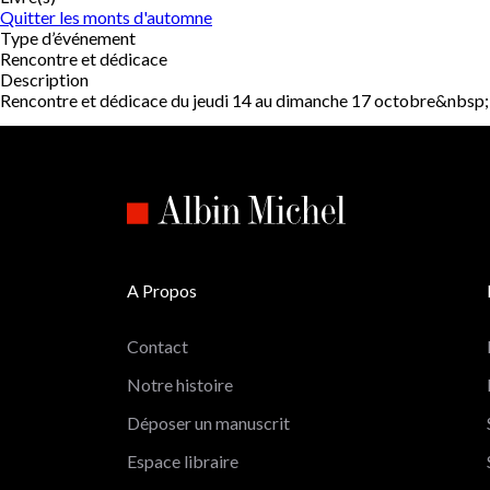
Quitter les monts d'automne
Type d’événement
Rencontre et dédicace
Description
Rencontre et dédicace du jeudi 14 au dimanche 17 octobre&nbsp;
A Propos
Contact
Notre histoire
Déposer un manuscrit
Espace libraire