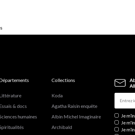
es
Départements
Collections
Ab
Al
Littérature
Koda
Essais & docs
Agatha Raisin enquête
Newslett
Je m’i
Sciences humaines
Albin Michel Imaginaire
Je m'i
Spiritualités
Archibald
Je m’in