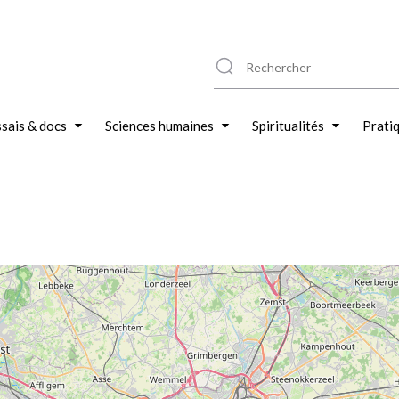
sais & docs
Sciences humaines
Spiritualités
Prati