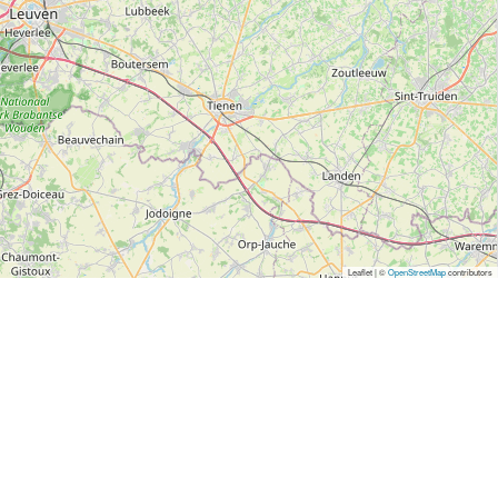
Leaflet | ©
OpenStreetMap
contributors