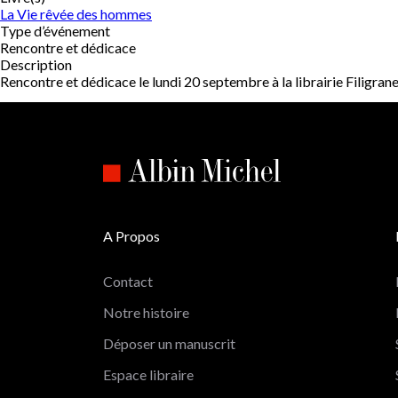
La Vie rêvée des hommes
Type d’événement
Rencontre et dédicace
Description
Rencontre et dédicace le lundi 20 septembre à la librairie Filigran
A Propos
Contact
Notre histoire
Déposer un manuscrit
Espace libraire