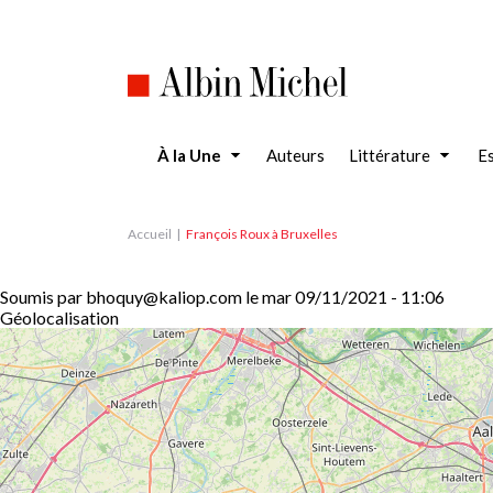
Aller
au
contenu
principal
À la Une
Auteurs
Littérature
Es
Accueil
François Roux à Bruxelles
Soumis par
bhoquy@kaliop.com
le
mar 09/11/2021 - 11:06
Géolocalisation