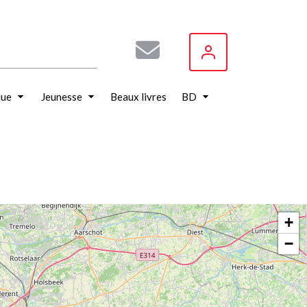
que
Jeunesse
Beaux livres
BD
+
−