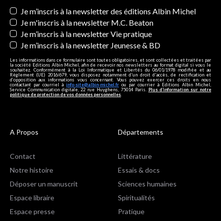
Newsletters
Je m’inscris à la newsletter des éditions Albin Michel
Je m'inscris à la newsletter M.C. Beaton
Je m’inscris à la newsletter Vie pratique
Je m’inscris à la newsletter Jeunesse & BD
Les informations dans ce formulaire sont toutes obligatoires, et sont collectées et traitées par
la société Editions Albin Michel, afin de recevoir nos newsletters au format digital si vous le
souhaitez. Conformément à la Loi Informatique et Libertés du 06/01/1978 modifiée et au
Règlement (UE) 2016/679, vous disposez notamment d'un droit d'accès, de rectification et
d’opposition aux informations vous concernant. Vous pouvez exercer ces droits en nous
contactant par courriel à
info-site@albin-michel.fr
ou par courrier à Editions Albin Michel,
Service Communication digitale, 22 rue Huyghens, 75014 Paris.
Plus d’information sur notre
politique de protection de vos données personnelles
.
A Propos
Départements
Contact
Littérature
Notre histoire
Essais & docs
Déposer un manuscrit
Sciences humaines
Espace libraire
Spiritualités
Espace presse
Pratique