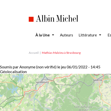
Aller
au
contenu
principal
À la Une
Auteurs
Littérature
Es
Accueil
Mathias Malzieu à Strasbourg
Soumis par
Anonyme (non vérifié)
le
jeu 06/01/2022 - 14:45
Géolocalisation