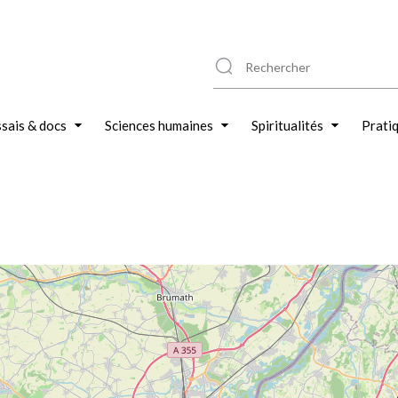
sais & docs
Sciences humaines
Spiritualités
Prati