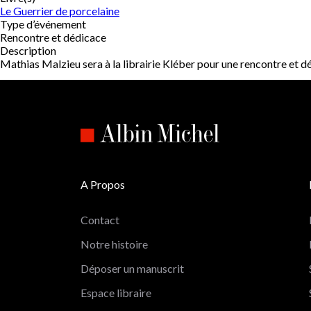
Le Guerrier de porcelaine
Type d’événement
Rencontre et dédicace
Description
Mathias Malzieu sera à la librairie Kléber pour une rencontre et dé
A Propos
Contact
Notre histoire
Déposer un manuscrit
Espace libraire