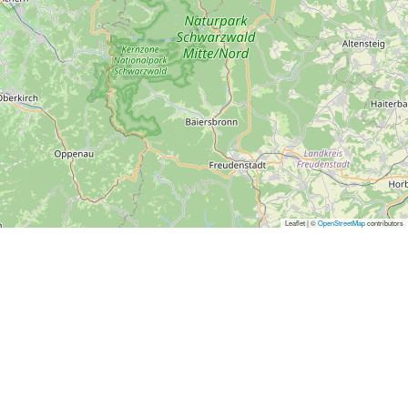
Leaflet | ©
OpenStreetMap
contributors