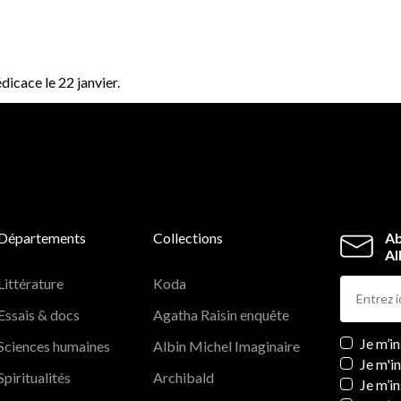
dicace le 22 janvier.
Départements
Collections
Ab
Al
Littérature
Koda
Essais & docs
Agatha Raisin enquête
Newslett
Je m’i
Sciences humaines
Albin Michel Imaginaire
Je m'i
Spiritualités
Archibald
Je m’in