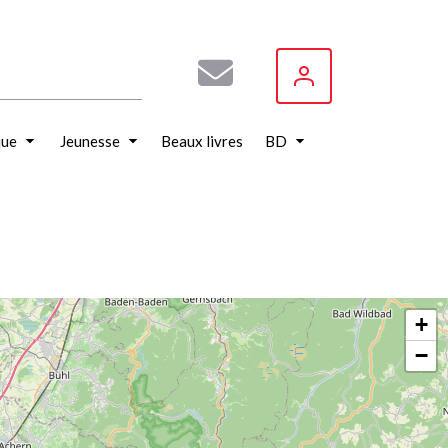
que
Jeunesse
Beaux livres
BD
+
−