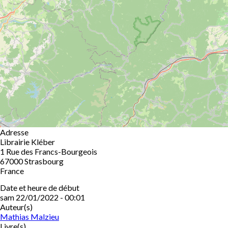
Adresse
Librairie Kléber
1 Rue des Francs-Bourgeois
67000
Strasbourg
France
Date et heure de début
sam 22/01/2022 - 00:01
Auteur(s)
Mathias Malzieu
Livre(s)