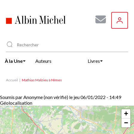
Aller
au
contenu
principal
À la Une
Auteurs
Livres
Accueil
Mathias Malzieu à Nîmes
Soumis par
Anonyme (non vérifié)
le
jeu 06/01/2022 - 14:49
Géolocalisation
+
−