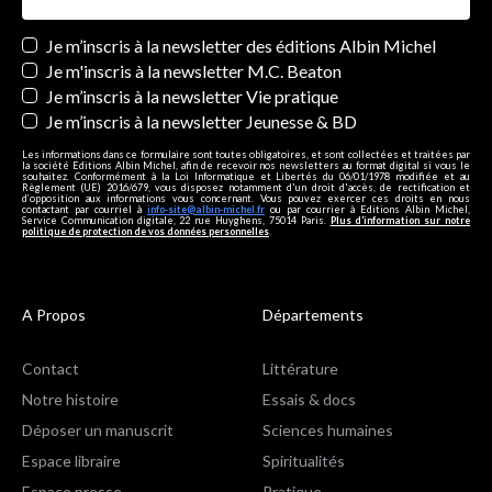
Newsletters
Je m’inscris à la newsletter des éditions Albin Michel
Je m'inscris à la newsletter M.C. Beaton
Je m’inscris à la newsletter Vie pratique
Je m’inscris à la newsletter Jeunesse & BD
Les informations dans ce formulaire sont toutes obligatoires, et sont collectées et traitées par
la société Editions Albin Michel, afin de recevoir nos newsletters au format digital si vous le
souhaitez. Conformément à la Loi Informatique et Libertés du 06/01/1978 modifiée et au
Règlement (UE) 2016/679, vous disposez notamment d'un droit d'accès, de rectification et
d’opposition aux informations vous concernant. Vous pouvez exercer ces droits en nous
contactant par courriel à
info-site@albin-michel.fr
ou par courrier à Editions Albin Michel,
Service Communication digitale, 22 rue Huyghens, 75014 Paris.
Plus d’information sur notre
politique de protection de vos données personnelles
.
A Propos
Départements
Contact
Littérature
Notre histoire
Essais & docs
Déposer un manuscrit
Sciences humaines
Espace libraire
Spiritualités
Espace presse
Pratique