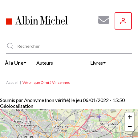
Aller
au
contenu
principal
À la Une
Auteurs
Livres
Accueil
Véronique Olmi à Vincennes
Soumis par
Anonyme (non vérifié)
le
jeu 06/01/2022 - 15:50
Géolocalisation
+
−