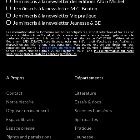
Newsletters
Je m’inscris à la newsletter des éditions Albin Michel
Je m'inscris à la newsletter M.C. Beaton
Je m’inscris à la newsletter Vie pratique
Je m’inscris à la newsletter Jeunesse & BD
Les informations dans ce formulaire sont toutes obligatoires, et sont collectées et traitées par
la société Editions Albin Michel, afin de recevoir nos newsletters au format digital si vous le
souhaitez. Conformément à la Loi Informatique et Libertés du 06/01/1978 modifiée et au
Règlement (UE) 2016/679, vous disposez notamment d'un droit d'accès, de rectification et
d’opposition aux informations vous concernant. Vous pouvez exercer ces droits en nous
contactant par courriel à
info-site@albin-michel.fr
ou par courrier à Editions Albin Michel,
Service Communication digitale, 22 rue Huyghens, 75014 Paris.
Plus d’information sur notre
politique de protection de vos données personnelles
.
A Propos
Départements
Contact
Littérature
Notre histoire
Essais & docs
Déposer un manuscrit
Sciences humaines
Espace libraire
Spiritualités
Espace presse
Pratique
Rights and permissions
Jeunesse