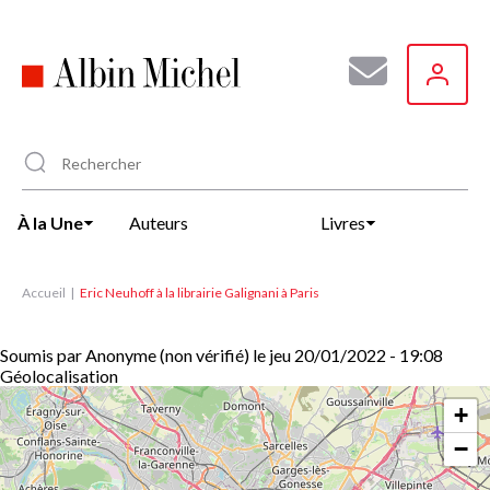
Aller
au
contenu
principal
À la Une
Auteurs
Livres
Accueil
Eric Neuhoff à la librairie Galignani à Paris
Soumis par
Anonyme (non vérifié)
le
jeu 20/01/2022 - 19:08
Géolocalisation
+
−