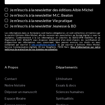
Newsletters
Je m’inscris à la newsletter des éditions Albin Michel
Je m'inscris à la newsletter M.C. Beaton
Je m’inscris à la newsletter Vie pratique
Je m’inscris à la newsletter Jeunesse & BD
Les informations dans ce formulaire sont toutes obligatoires, et sont collectées et traitées par
la société Editions Albin Michel, afin de recevoir nos newsletters au format digital si vous le
souhaitez. Conformément à la Loi Informatique et Libertés du 06/01/1978 modifiée et au
Règlement (UE) 2016/679, vous disposez notamment d'un droit d'accès, de rectification et
d’opposition aux informations vous concernant. Vous pouvez exercer ces droits en nous
contactant par courriel à
info-site@albin-michel.fr
ou par courrier à Editions Albin Michel,
Service Communication digitale, 22 rue Huyghens, 75014 Paris.
Plus d’information sur notre
politique de protection de vos données personnelles
.
A Propos
Départements
Contact
Littérature
Notre histoire
Essais & docs
Déposer un manuscrit
Sciences humaines
Espace libraire
Spiritualités
Espace presse
Pratique