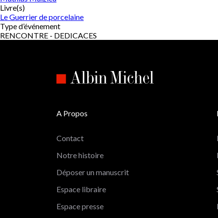
Livre(s)
Le Guerrier de porcelaine
Type d’événement
RENCONTRE - DEDICACES
A Propos
Contact
Notre histoire
Déposer un manuscrit
Espace libraire
Espace presse