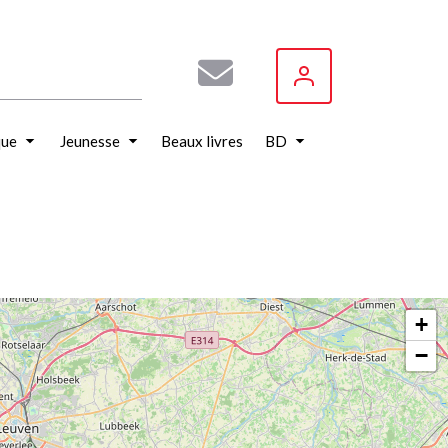
que
Jeunesse
Beaux livres
BD
+
−