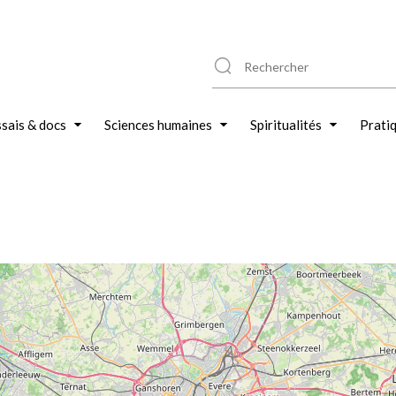
sais & docs
Sciences humaines
Spiritualités
Prati