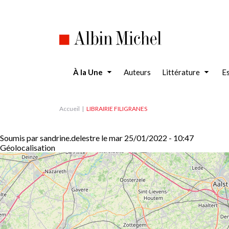
Aller
au
contenu
principal
À la Une
Auteurs
Littérature
Es
Accueil
LIBRAIRIE FILIGRANES
Soumis par
sandrine.delestre
le
mar 25/01/2022 - 10:47
Géolocalisation