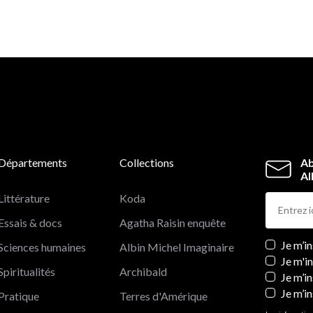
Départements
Collections
Ab
Al
Littérature
Koda
Essais & docs
Agatha Raisin enquête
Newslett
Je m’i
Sciences humaines
Albin Michel Imaginaire
Je m'i
Spiritualités
Archibald
Je m’in
Je m’i
Pratique
Terres d'Amérique