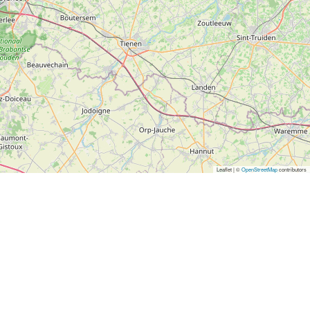
Leaflet | ©
OpenStreetMap
contributors