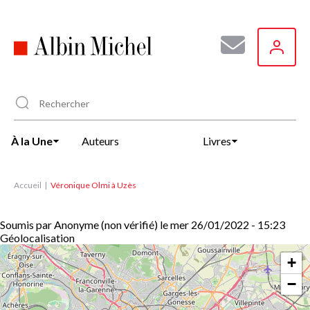
Aller
au
contenu
principal
À la Une
Auteurs
Livres
Accueil
Véronique Olmi à Uzès
Soumis par
Anonyme (non vérifié)
le
mer 26/01/2022 - 15:23
Géolocalisation
+
−