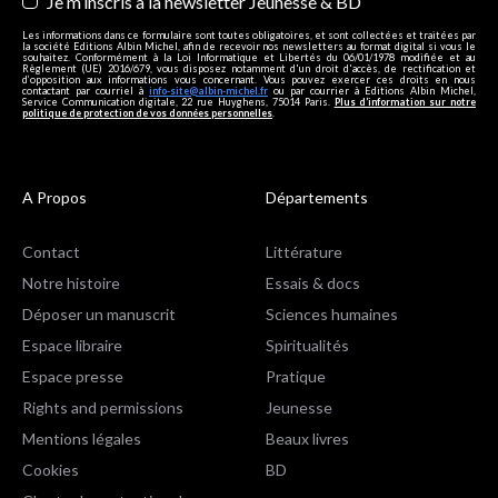
Je m’inscris à la newsletter Jeunesse & BD
Les informations dans ce formulaire sont toutes obligatoires, et sont collectées et traitées par
la société Editions Albin Michel, afin de recevoir nos newsletters au format digital si vous le
souhaitez. Conformément à la Loi Informatique et Libertés du 06/01/1978 modifiée et au
Règlement (UE) 2016/679, vous disposez notamment d'un droit d'accès, de rectification et
d’opposition aux informations vous concernant. Vous pouvez exercer ces droits en nous
contactant par courriel à
info-site@albin-michel.fr
ou par courrier à Editions Albin Michel,
Service Communication digitale, 22 rue Huyghens, 75014 Paris.
Plus d’information sur notre
politique de protection de vos données personnelles
.
A Propos
Départements
Contact
Littérature
Notre histoire
Essais & docs
Déposer un manuscrit
Sciences humaines
Espace libraire
Spiritualités
Espace presse
Pratique
Rights and permissions
Jeunesse
Mentions légales
Beaux livres
Cookies
BD