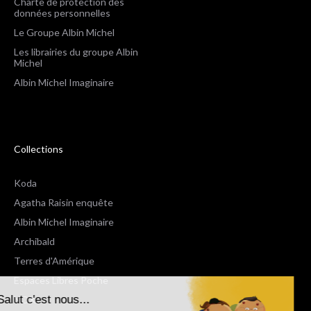
Charte de protection des
données personnelles
Le Groupe Albin Michel
Les librairies du groupe Albin
Michel
Albin Michel Imaginaire
Collections
Koda
Agatha Raisin enquête
Albin Michel Imaginaire
Archibald
Terres d'Amérique
Espaces Libres Poche
Salut c'est nous...
NOX