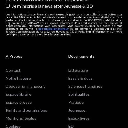
Je m’inscris à la newsletter Jeunesse & BD
Les informations dans ce formulaire sont toutes obligatoires, et sont collectées et traitées par
la société Editions Albin Michel, afin de recevoir nos newsletters au format digital si vous le
souhaitez. Conformément à la Loi Informatique et Libertés du 06/01/1978 modifiée et au
Règlement (UE) 2016/679, vous disposez notamment d'un droit d'accès, de rectification et
d’opposition aux informations vous concernant. Vous pouvez exercer ces droits en nous
contactant par courriel à
info-site@albin-michel.fr
ou par courrier à Editions Albin Michel,
Service Communication digitale, 22 rue Huyghens, 75014 Paris.
Plus d’information sur notre
politique de protection de vos données personnelles
.
A Propos
Départements
Contact
Littérature
Notre histoire
Essais & docs
Déposer un manuscrit
Sciences humaines
Espace libraire
Spiritualités
Espace presse
Pratique
Rights and permissions
Jeunesse
Mentions légales
Beaux livres
Cookies
BD