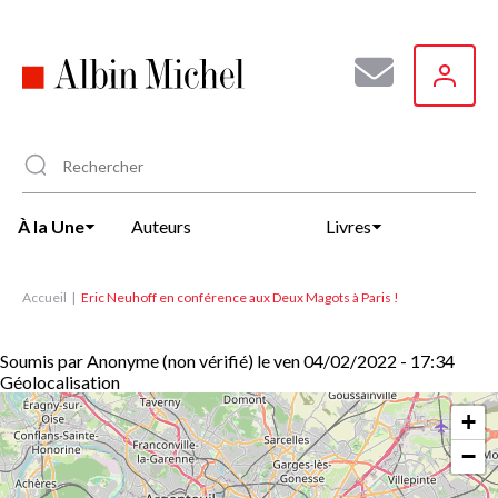
Aller
au
contenu
principal
À la Une
Auteurs
Livres
Accueil
Eric Neuhoff en conférence aux Deux Magots à Paris !
Soumis par
Anonyme (non vérifié)
le
ven 04/02/2022 - 17:34
Géolocalisation
+
−