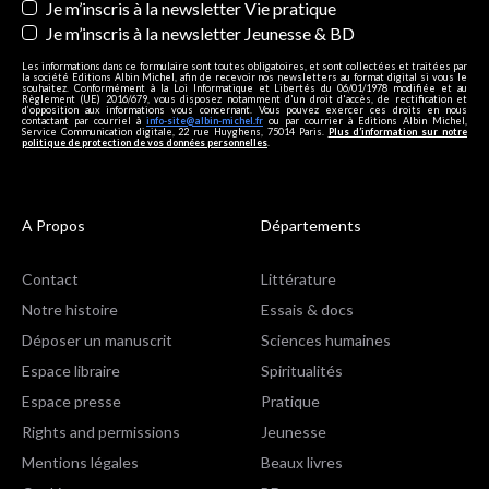
Je m’inscris à la newsletter Vie pratique
Je m’inscris à la newsletter Jeunesse & BD
Les informations dans ce formulaire sont toutes obligatoires, et sont collectées et traitées par
la société Editions Albin Michel, afin de recevoir nos newsletters au format digital si vous le
souhaitez. Conformément à la Loi Informatique et Libertés du 06/01/1978 modifiée et au
Règlement (UE) 2016/679, vous disposez notamment d'un droit d'accès, de rectification et
d’opposition aux informations vous concernant. Vous pouvez exercer ces droits en nous
contactant par courriel à
info-site@albin-michel.fr
ou par courrier à Editions Albin Michel,
Service Communication digitale, 22 rue Huyghens, 75014 Paris.
Plus d’information sur notre
politique de protection de vos données personnelles
.
A Propos
Départements
Contact
Littérature
Notre histoire
Essais & docs
Déposer un manuscrit
Sciences humaines
Espace libraire
Spiritualités
Espace presse
Pratique
Rights and permissions
Jeunesse
Mentions légales
Beaux livres