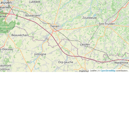
Leaflet | ©
OpenStreetMap
contributors