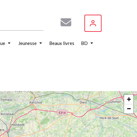
que
Jeunesse
Beaux livres
BD
+
−