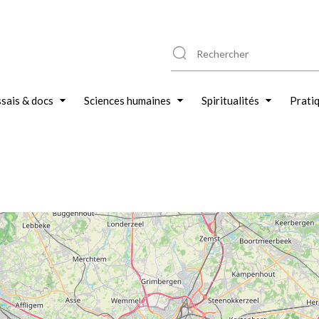
sais & docs
Sciences humaines
Spiritualités
Prati