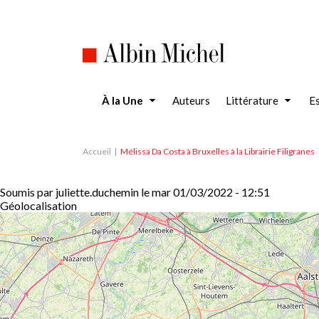
Aller
au
contenu
principal
À la Une
Auteurs
Littérature
Es
Accueil
Mélissa Da Costa à Bruxelles à la Librairie Filigranes
Soumis par
juliette.duchemin
le
mar 01/03/2022 - 12:51
Géolocalisation