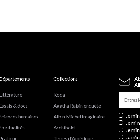
Départements
Collections
Ab
Al
Littérature
Koda
Essais & docs
Agatha Raisin enquête
Newslett
Je m’i
Sciences humaines
Albin Michel Imaginaire
Je m'i
Spiritualités
Archibald
Je m’in
Je m’i
Pratique
Terres d'Amérique