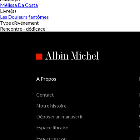
Mélissa Da Costa
Livre(s)
Les Douleurs fantômes
Type d’événement
Rencontre - dédicace
A Propos
Contact
Notre histoire
Déposer un manuscrit
Espace libraire
Espace presse