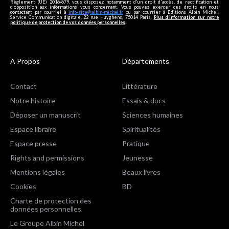
Règlement (UE) 2016/679, vous disposez notamment d'un droit d'accès, de rectification et
d’opposition aux informations vous concernant. Vous pouvez exercer ces droits en nous
contactant par courriel à
info-site@albin-michel.fr
ou par courrier à Editions Albin Michel,
Service Communication digitale, 22 rue Huyghens, 75014 Paris.
Plus d’information sur notre
politique de protection de vos données personnelles
.
A Propos
Départements
Contact
Littérature
Notre histoire
Essais & docs
Déposer un manuscrit
Sciences humaines
Espace libraire
Spiritualités
Espace presse
Pratique
Rights and permissions
Jeunesse
Mentions légales
Beaux livres
Cookies
BD
Charte de protection des
données personnelles
Le Groupe Albin Michel