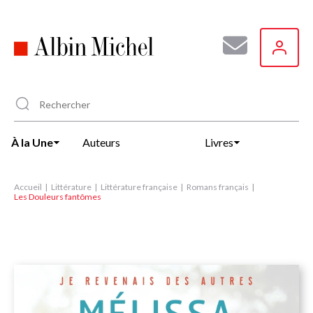
Aller
au
contenu
principal
À la Une
Auteurs
Livres
Accueil
Littérature
Littérature française
Romans français
Les Douleurs fantômes