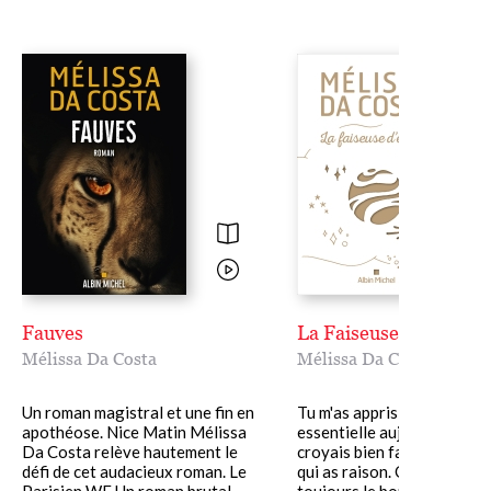
Fauves
La Faiseuse d'étoiles
Mélissa Da Costa
Mélissa Da Costa
Un roman magistral et une fin en
Tu m'as appris une leçon
apothéose. Nice Matin Mélissa
essentielle aujourd'hui. Je
Da Costa relève hautement le
croyais bien faire, mais c'es
défi de cet audacieux roman. Le
qui as raison. On cherche
Parisien WE Un roman brutal......
toujours le bonheur loin de