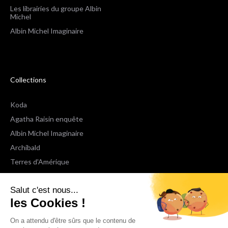
Les librairies du groupe Albin
Michel
Albin Michel Imaginaire
Collections
Koda
Agatha Raisin enquête
Albin Michel Imaginaire
Archibald
Terres d'Amérique
Espaces Libres Poche
Salut c'est nous...
NOX
les Cookies !
Wiz
Voir toutes les collections
On a attendu d'être sûrs que le contenu de