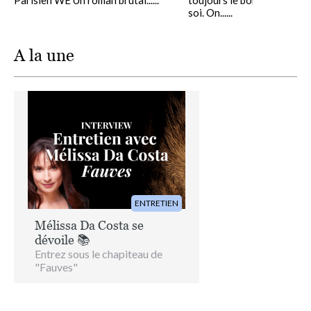
soi. On......
A la une
Image
ENTRETIEN
Mélissa Da Costa se
dévoile 📚
Entrez sous le chapiteau de
"Fauves"