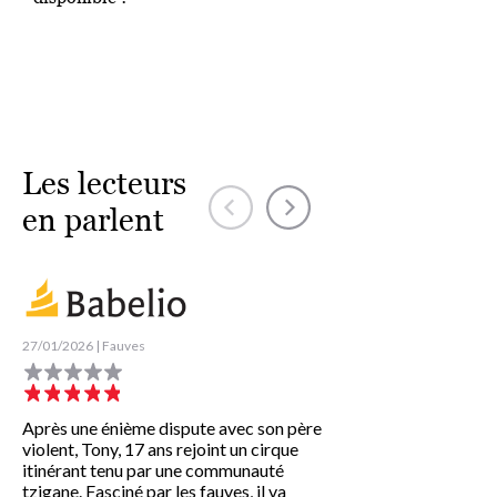
Les lecteurs
en parlent
27/01/2026 | Fauves
26/01/2026 | Fauves
Après une énième dispute avec son père
Tony claque la porte 
violent, Tony, 17 ans rejoint un cirque
paternel, une énième d
itinérant tenu par une communauté
décidé, Tony ne se ret
tzigane. Fasciné par les fauves, il va
17 ans, enfant cabossé