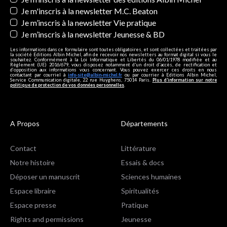
Je m'inscris à la newsletter M.C. Beaton
Je m’inscris à la newsletter Vie pratique
Je m’inscris à la newsletter Jeunesse & BD
Les informations dans ce formulaire sont toutes obligatoires, et sont collectées et traitées par
la société Editions Albin Michel, afin de recevoir nos newsletters au format digital si vous le
souhaitez. Conformément à la Loi Informatique et Libertés du 06/01/1978 modifiée et au
Règlement (UE) 2016/679, vous disposez notamment d'un droit d'accès, de rectification et
d’opposition aux informations vous concernant. Vous pouvez exercer ces droits en nous
contactant par courriel à
info-site@albin-michel.fr
ou par courrier à Editions Albin Michel,
Service Communication digitale, 22 rue Huyghens, 75014 Paris.
Plus d’information sur notre
politique de protection de vos données personnelles
.
A Propos
Départements
Contact
Littérature
Notre histoire
Essais & docs
Déposer un manuscrit
Sciences humaines
Espace libraire
Spiritualités
Espace presse
Pratique
Rights and permissions
Jeunesse