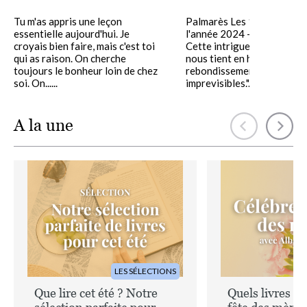
Tu m'as appris une leçon
Palmarès Les 100 livres de
essentielle aujourd'hui. Je
l'année 2024 - Lire Magazi
croyais bien faire, mais c'est toi
Cette intrigue bouleversa
qui as raison. On cherche
nous tient en haleine au fil
toujours le bonheur loin de chez
rebondissements
soi. On......
imprevisibles."......
A la une
Image
Image
LES SÉLECTIONS
Que lire cet été ? Notre
Quels livres of