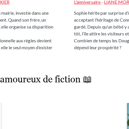
XIER
L'anniversaire
-
LIANE MO
 mairie, investie dans une
Sophie hérite par surprise d
ment. Quand son frère, un
acceptant l’héritage de Conn
elle organise sa disparition
gardé. Depuis qu’un bébé y 
tôt, l’île attire les visiteurs e
onnelle aux règles devient
Combien de temps les Dough
r elle le seul moyen d’exister
dépend leur prospérité ?
 amoureux de fiction 📖