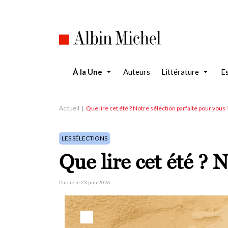
Aller
au
contenu
principal
À la Une
Auteurs
Littérature
Es
Accueil
Que lire cet été ? Notre sélection parfaite pour vous 
LES SÉLECTIONS
Que lire cet été ? 
Publié le 23 juin 2026
Image