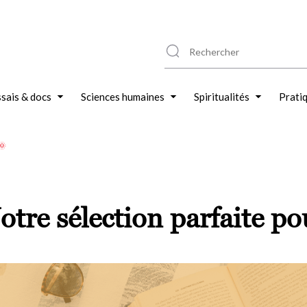
sais & docs
Sciences humaines
Spiritualités
Prati
🌞
Notre sélection parfaite p