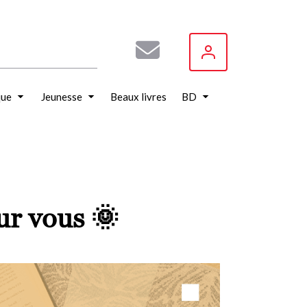
que
Jeunesse
Beaux livres
BD
our vous 🌞