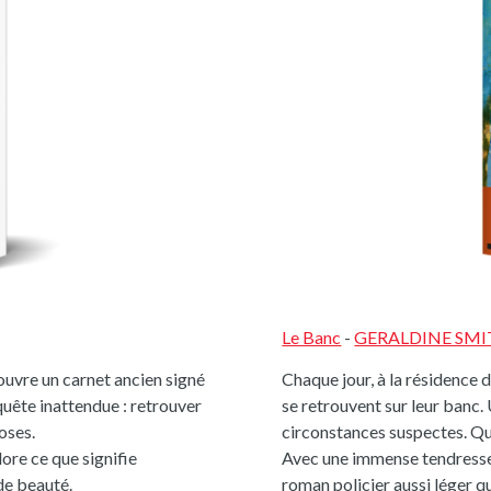
Le Banc
-
GERALDINE SM
ouvre un carnet ancien signé
Chaque jour, à la résidence
quête inattendue : retrouver
se retrouvent sur leur banc
roses.
circonstances suspectes. Qui
lore ce que signifie
Avec une immense tendresse
de beauté.
roman policier aussi léger qu