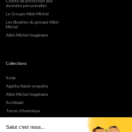
Charte de protection des
données personnelles
Le Groupe Albin Michel
Les librairies du groupe Albin
Michel
Albin Michel Imaginaire
Collections
Koda
Agatha Raisin enquête
Albin Michel Imaginaire
Archibald
Terres d'Amérique
Espaces Libres Poche
Salut c'est nous...
NOX