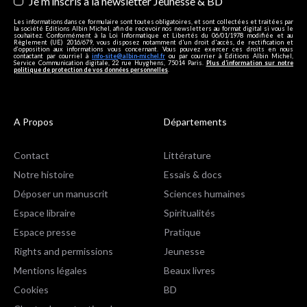
Je m’inscris à la newsletter Jeunesse & BD
Les informations dans ce formulaire sont toutes obligatoires, et sont collectées et traitées par
la société Editions Albin Michel, afin de recevoir nos newsletters au format digital si vous le
souhaitez. Conformément à la Loi Informatique et Libertés du 06/01/1978 modifiée et au
Règlement (UE) 2016/679, vous disposez notamment d'un droit d'accès, de rectification et
d’opposition aux informations vous concernant. Vous pouvez exercer ces droits en nous
contactant par courriel à
info-site@albin-michel.fr
ou par courrier à Editions Albin Michel,
Service Communication digitale, 22 rue Huyghens, 75014 Paris.
Plus d’information sur notre
politique de protection de vos données personnelles
.
A Propos
Départements
Contact
Littérature
Notre histoire
Essais & docs
Déposer un manuscrit
Sciences humaines
Espace libraire
Spiritualités
Espace presse
Pratique
Rights and permissions
Jeunesse
Mentions légales
Beaux livres
Cookies
BD