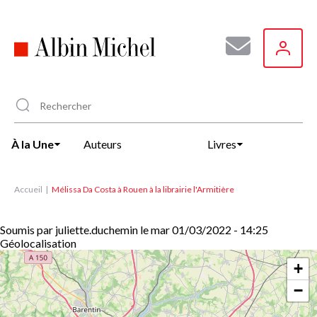
Aller
au
contenu
principal
À la Une
Auteurs
Livres
Accueil
Mélissa Da Costa à Rouen à la librairie l'Armitière
Soumis par
juliette.duchemin
le
mar 01/03/2022 - 14:25
Géolocalisation
+
−