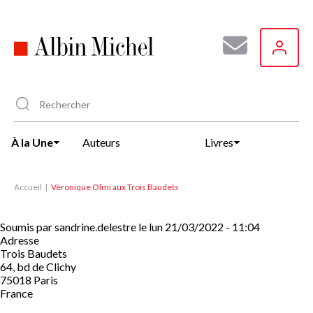
Aller
au
contenu
principal
À la Une
Auteurs
Livres
Accueil
Véronique Olmi aux Trois Baudets
Soumis par
sandrine.delestre
le
lun 21/03/2022 - 11:04
Adresse
Trois Baudets
64, bd de Clichy
75018
Paris
France