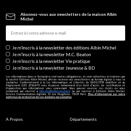
Abonnez-vous aux newsletters de la maison Albin
Michel
Newsletters
Je m’inscris à la newsletter des éditions Albin Michel
Je m'inscris à la newsletter M.C. Beaton
Je m’inscris à la newsletter Vie pratique
Je m’inscris à la newsletter Jeunesse & BD
Les informations dans ce formulaire sont toutes obligatoires, et sont collectées et traitées par
la société Editions Albin Michel, afin de recevoir nos newsletters au format digital si vous le
souhaitez. Conformément à la Loi Informatique et Libertés du 06/01/1978 modifiée et au
Règlement (UE) 2016/679, vous disposez notamment d'un droit d'accès, de rectification et
d’opposition aux informations vous concernant. Vous pouvez exercer ces droits en nous
contactant par courriel à
info-site@albin-michel.fr
ou par courrier à Editions Albin Michel,
Service Communication digitale, 22 rue Huyghens, 75014 Paris.
Plus d’information sur notre
politique de protection de vos données personnelles
.
A Propos
Départements