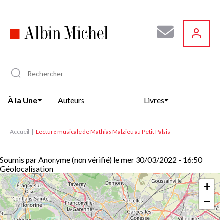
Aller
au
contenu
principal
À la Une
Auteurs
Livres
Accueil
Lecture musicale de Mathias Malzieu au Petit Palais
Soumis par
Anonyme (non vérifié)
le
mer 30/03/2022 - 16:50
Géolocalisation
+
−