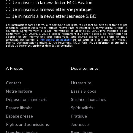
Je m'inscris à la newsletter M.C. Beaton
Je m’inscris à la newsletter Vie pratique
Je m’inscris à la newsletter Jeunesse & BD
Les informations dans ce formulaire sont toutes obligatoires, et sont collectées et traitées par
la société Editions Albin Michel, afin de recevoir nos newsletters au format digital si vous le
souhaitez. Conformément à la Loi Informatique et Libertés du 06/01/1978 modifiée et au
Règlement (UE) 2016/679, vous disposez notamment d'un droit d'accès, de rectification et
d’opposition aux informations vous concernant. Vous pouvez exercer ces droits en nous
contactant par courriel à
info-site@albin-michel.fr
ou par courrier à Editions Albin Michel,
Service Communication digitale, 22 rue Huyghens, 75014 Paris.
Plus d’information sur notre
politique de protection de vos données personnelles
.
A Propos
Départements
Contact
Littérature
Notre histoire
Essais & docs
Déposer un manuscrit
Sciences humaines
Espace libraire
Spiritualités
Espace presse
Pratique
Rights and permissions
Jeunesse
Mentions légales
Beaux livres