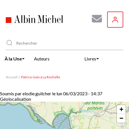
Aller
au
contenu
principal
À la Une
Auteurs
Livres
Accueil
Patrice Gain à La Rochelle
Soumis par
elodie.guilcher
le
lun 06/03/2023 - 14:37
Géolocalisation
+
−