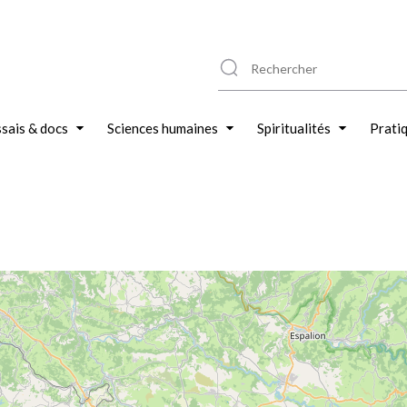
sais & docs
Sciences humaines
Spiritualités
Prati