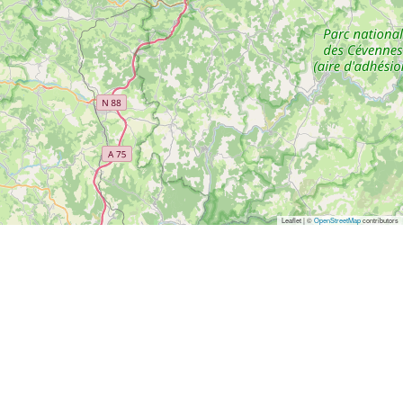
Leaflet | ©
OpenStreetMap
contributors