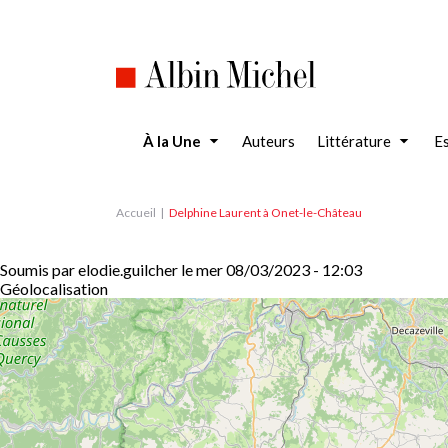
Aller
au
contenu
principal
À la Une
Auteurs
Littérature
Es
Accueil
Delphine Laurent à Onet-le-Château
Soumis par
elodie.guilcher
le
mer 08/03/2023 - 12:03
Géolocalisation