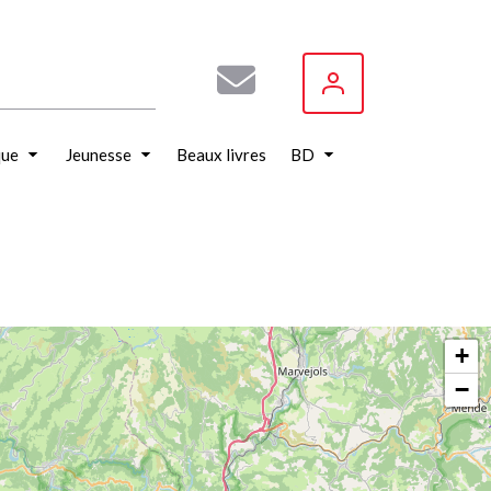
que
Jeunesse
Beaux livres
BD
+
−