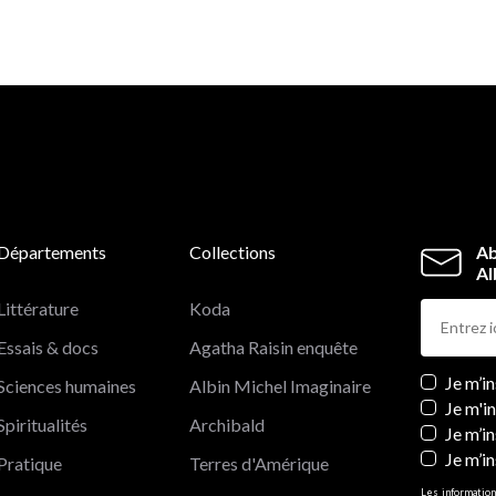
Départements
Collections
Ab
Al
Littérature
Koda
Essais & docs
Agatha Raisin enquête
Newslett
Je m’i
Sciences humaines
Albin Michel Imaginaire
Je m'i
Spiritualités
Archibald
Je m’in
Je m’i
Pratique
Terres d'Amérique
Les information