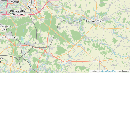
Leaflet | ©
OpenStreetMap
contributors