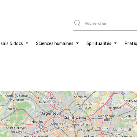
sais & docs
Sciences humaines
Spiritualités
Prati