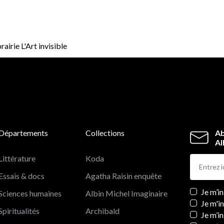
airie L'Art invisible
Départements
Collections
Ab
Al
Littérature
Koda
Essais & docs
Agatha Raisin enquête
Newslett
Je m’i
Sciences humaines
Albin Michel Imaginaire
Je m'i
Spiritualités
Archibald
Je m’in