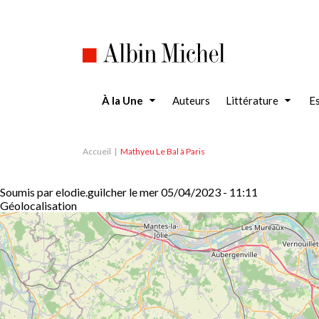
Aller
au
contenu
principal
À la Une
Auteurs
Littérature
Es
Accueil
Mathyeu Le Bal à Paris
Soumis par
elodie.guilcher
le
mer 05/04/2023 - 11:11
Géolocalisation