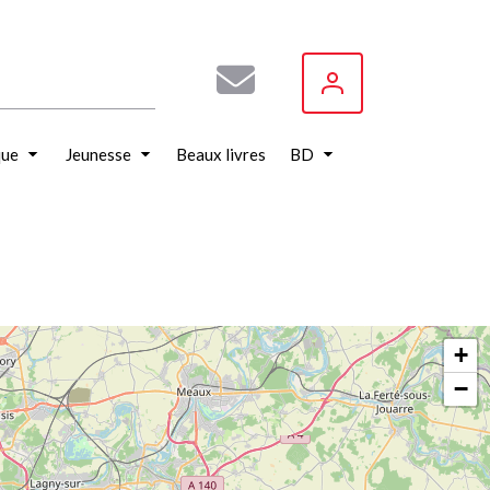
que
Jeunesse
Beaux livres
BD
+
−