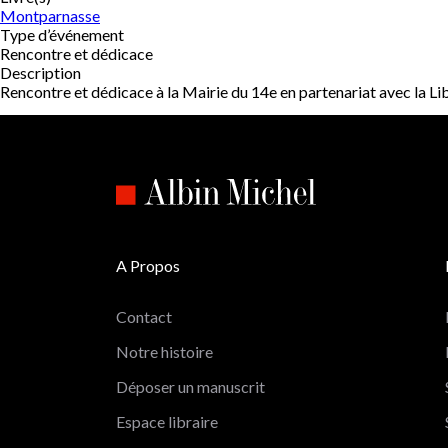
Montparnasse
Type d’événement
Rencontre et dédicace
Description
Rencontre et dédicace à la Mairie du 14e en partenariat avec la Libr
A Propos
Contact
Notre histoire
Déposer un manuscrit
Espace libraire