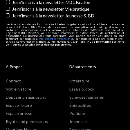
Je m'inscris à la newsletter M.C. Beaton
Je m’inscris à la newsletter Vie pratique
Je m’inscris à la newsletter Jeunesse & BD
Les informations dans ce formulaire sont toutes obligatoires, et sont collectées et traitées par
la société Editions Albin Michel, afin de recevoir nos newsletters au format digital si vous le
souhaitez. Conformément à la Loi Informatique et Libertés du 06/01/1978 modifiée et au
Règlement (UE) 2016/679, vous disposez notamment d'un droit d'accès, de rectification et
d’opposition aux informations vous concernant. Vous pouvez exercer ces droits en nous
contactant par courriel à
info-site@albin-michel.fr
ou par courrier à Editions Albin Michel,
Service Communication digitale, 22 rue Huyghens, 75014 Paris.
Plus d’information sur notre
politique de protection de vos données personnelles
.
A Propos
Départements
Contact
Littérature
Notre histoire
Essais & docs
Déposer un manuscrit
Sciences humaines
Espace libraire
Spiritualités
Espace presse
Pratique
Rights and permissions
Jeunesse
Mentions légales
Beaux livres