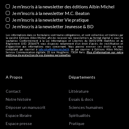
Newsletters
Je m’inscris à la newsletter des éditions Albin Michel
Je m'inscris à la newsletter M.C. Beaton
Je m’inscris à la newsletter Vie pratique
Je m’inscris à la newsletter Jeunesse & BD
Les informations dans ce formulaire sont toutes obligatoires, et sont collectées et traitées par
la société Editions Albin Michel, afin de recevoir nos newsletters au format digital si vous le
souhaitez. Conformément à la Loi Informatique et Libertés du 06/01/1978 modifiée et au
Règlement (UE) 2016/679, vous disposez notamment d'un droit d'accès, de rectification et
d’opposition aux informations vous concernant. Vous pouvez exercer ces droits en nous
contactant par courriel à
info-site@albin-michel.fr
ou par courrier à Editions Albin Michel,
Service Communication digitale, 22 rue Huyghens, 75014 Paris.
Plus d’information sur notre
politique de protection de vos données personnelles
.
A Propos
Départements
Contact
Littérature
Notre histoire
Essais & docs
Déposer un manuscrit
Sciences humaines
Espace libraire
Spiritualités
Espace presse
Pratique