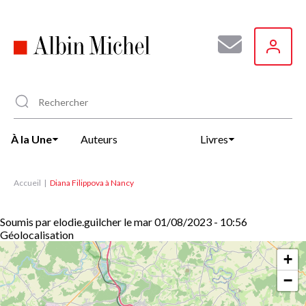
Aller
au
contenu
principal
À la Une
Auteurs
Livres
Accueil
Diana Filippova à Nancy
Soumis par
elodie.guilcher
le
mar 01/08/2023 - 10:56
Géolocalisation
+
−