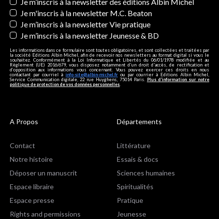
Newsletters
Je m’inscris à la newsletter des éditions Albin Michel
Je m'inscris à la newsletter M.C. Beaton
Je m’inscris à la newsletter Vie pratique
Je m’inscris à la newsletter Jeunesse & BD
Les informations dans ce formulaire sont toutes obligatoires, et sont collectées et traitées par
la société Editions Albin Michel, afin de recevoir nos newsletters au format digital si vous le
souhaitez. Conformément à la Loi Informatique et Libertés du 06/01/1978 modifiée et au
Règlement (UE) 2016/679, vous disposez notamment d'un droit d'accès, de rectification et
d’opposition aux informations vous concernant. Vous pouvez exercer ces droits en nous
contactant par courriel à
info-site@albin-michel.fr
ou par courrier à Editions Albin Michel,
Service Communication digitale, 22 rue Huyghens, 75014 Paris.
Plus d’information sur notre
politique de protection de vos données personnelles
.
A Propos
Départements
Contact
Littérature
Notre histoire
Essais & docs
Déposer un manuscrit
Sciences humaines
Espace libraire
Spiritualités
Espace presse
Pratique
Rights and permissions
Jeunesse