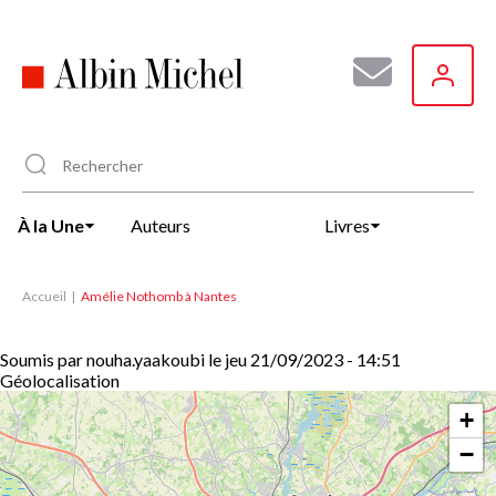
Aller
au
contenu
principal
À la Une
Auteurs
Livres
Accueil
Amélie Nothomb à Nantes
Soumis par
nouha.yaakoubi
le
jeu 21/09/2023 - 14:51
Géolocalisation
+
−