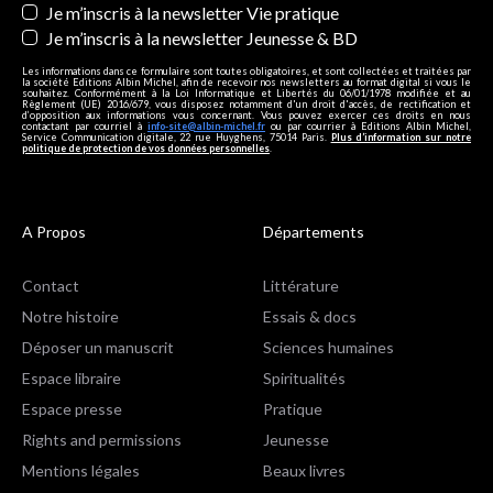
Je m’inscris à la newsletter Vie pratique
Je m’inscris à la newsletter Jeunesse & BD
Les informations dans ce formulaire sont toutes obligatoires, et sont collectées et traitées par
la société Editions Albin Michel, afin de recevoir nos newsletters au format digital si vous le
souhaitez. Conformément à la Loi Informatique et Libertés du 06/01/1978 modifiée et au
Règlement (UE) 2016/679, vous disposez notamment d'un droit d'accès, de rectification et
d’opposition aux informations vous concernant. Vous pouvez exercer ces droits en nous
contactant par courriel à
info-site@albin-michel.fr
ou par courrier à Editions Albin Michel,
Service Communication digitale, 22 rue Huyghens, 75014 Paris.
Plus d’information sur notre
politique de protection de vos données personnelles
.
A Propos
Départements
Contact
Littérature
Notre histoire
Essais & docs
Déposer un manuscrit
Sciences humaines
Espace libraire
Spiritualités
Espace presse
Pratique
Rights and permissions
Jeunesse
Mentions légales
Beaux livres