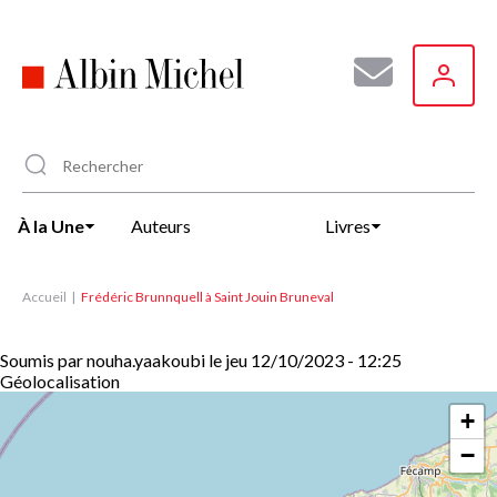
Aller
au
contenu
principal
À la Une
Auteurs
Livres
Accueil
Frédéric Brunnquell à Saint Jouin Bruneval
Soumis par
nouha.yaakoubi
le
jeu 12/10/2023 - 12:25
Géolocalisation
+
−