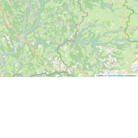
Leaflet | ©
OpenStreetMap
contributors