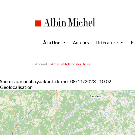
Aller
au
contenu
principal
À la Une
Auteurs
Littérature
Es
Accueil
Amélie Nothomb à Brive
Soumis par
nouha.yaakoubi
le
mer 08/11/2023 - 10:02
Géolocalisation