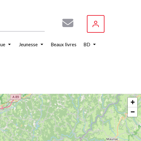
que
Jeunesse
Beaux livres
BD
+
−