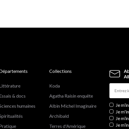
Départements
Collections
Ab
Al
Littérature
Koda
Essais & docs
Agatha Raisin enquête
Newslett
Je m’i
Sciences humaines
Albin Michel Imaginaire
Je m'i
Spiritualités
Archibald
Je m’in
Je m’i
Pratique
Terres d'Amérique