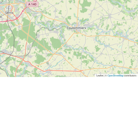
Leaflet | ©
OpenStreetMap
contributors