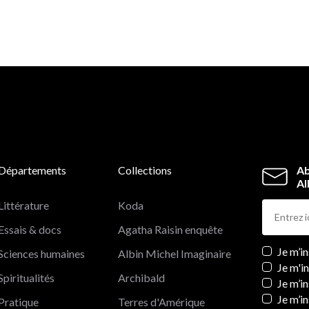
Départements
Collections
Ab
Al
Littérature
Koda
Essais & docs
Agatha Raisin enquête
Newslett
Je m’i
Sciences humaines
Albin Michel Imaginaire
Je m'i
Spiritualités
Archibald
Je m’in
Je m’i
Pratique
Terres d'Amérique