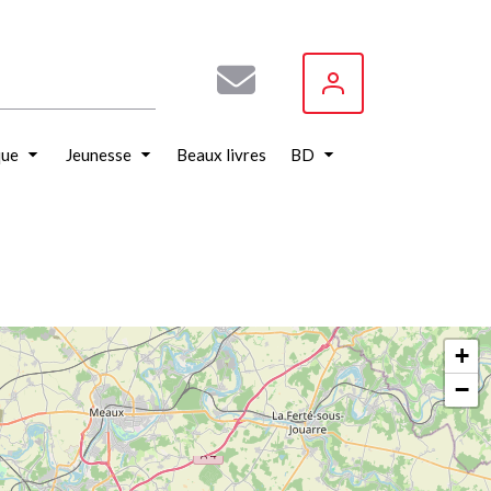
que
Jeunesse
Beaux livres
BD
+
−