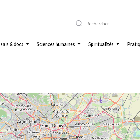
sais & docs
Sciences humaines
Spiritualités
Prati