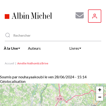
Aller
au
contenu
principal
À la Une
Auteurs
Livres
Accueil
Amélie Nothomb à Brive
Soumis par
nouha.yaakoubi
le
ven 28/06/2024 - 15:14
Géolocalisation
+
−