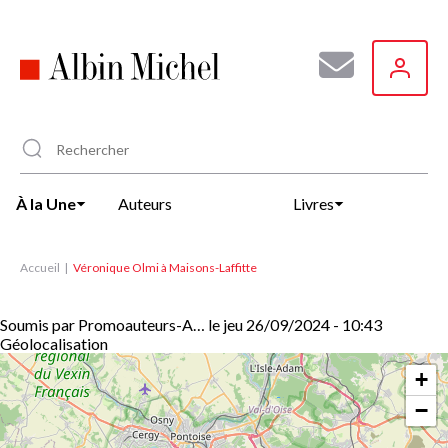
Aller
au
contenu
principal
À la Une
Auteurs
Livres
Accueil
Véronique Olmi à Maisons-Laffitte
Soumis par
Promoauteurs-A…
le
jeu 26/09/2024 - 10:43
Géolocalisation
+
−