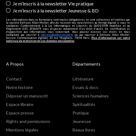
Je m’inscris à la newsletter Vie pratique
Je m’inscris à la newsletter Jeunesse & BD
Les informations dans ce formulaire sont toutes obligatoires, et sont collectées et traitées par
la société Editions Albin Michel, afin de recevoir nos newsletters au format digital si vous le
souhaitez. Conformément à la Loi Informatique et Libertés du 06/01/1978 modifiée et au
Règlement (UE) 2016/679, vous disposez notamment d'un droit d'accès, de rectification et
d’opposition aux informations vous concernant. Vous pouvez exercer ces droits en nous
contactant par courriel à
info-site@albin-michel.fr
ou par courrier à Editions Albin Michel,
Service Communication digitale, 22 rue Huyghens, 75014 Paris.
Plus d’information sur notre
politique de protection de vos données personnelles
.
A Propos
Départements
Contact
Littérature
Notre histoire
Essais & docs
Déposer un manuscrit
Sciences humaines
Espace libraire
Spiritualités
Espace presse
Pratique
Rights and permissions
Jeunesse
Mentions légales
Beaux livres