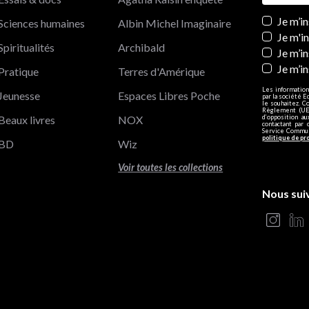
Newslett
Je m’i
Sciences humaines
Albin Michel Imaginaire
Je m'i
Spiritualités
Archibald
Je m’in
Je m’i
Pratique
Terres d'Amérique
Les information
Jeunesse
Espaces Libres Poche
par la société E
le souhaitez. C
Règlement (UE)
Beaux livres
NOX
d’opposition a
contactant par 
Service Communi
politique de pr
BD
Wiz
Voir toutes les collections
Nous sui
s Options
ètres de confidentialité, en garantissant la conformité avec le