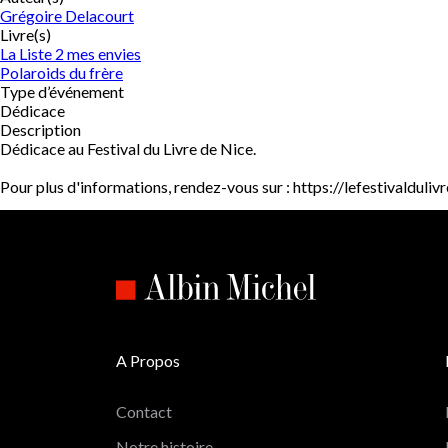
Grégoire Delacourt
Livre(s)
La Liste 2 mes envies
Polaroids du frère
Type d’événement
Dédicace
Description
Dédicace au Festival du Livre de Nice.
Pour plus d'informations, rendez-vous sur : https://lefestivalduli
A Propos
Contact
Notre histoire