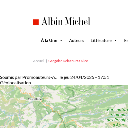
Aller
au
contenu
principal
À la Une
Auteurs
Littérature
Es
Accueil
Grégoire Delacourt à Nice
Soumis par
Promoauteurs-A…
le
jeu 24/04/2025 - 17:51
Géolocalisation