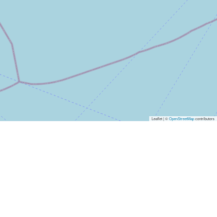
Leaflet | ©
OpenStreetMap
contributors