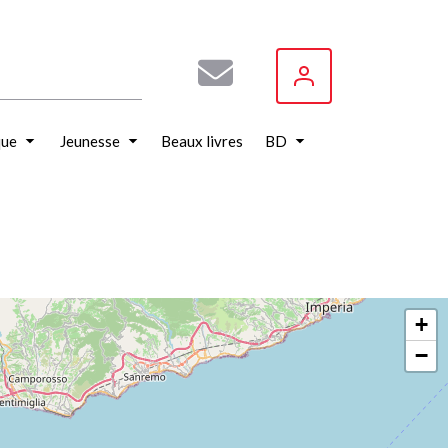
que
Jeunesse
Beaux livres
BD
+
−