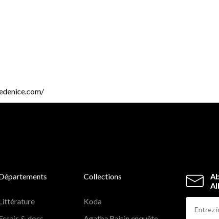
vredenice.com/
Départements
Collections
Ab
Al
Littérature
Koda
Essais & docs
Agatha Raisin enquête