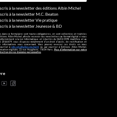
ers
nscris à la newsletter des éditions Albin Michel
nscris à la newsletter M.C. Beaton
scris à la newsletter Vie pratique
nscris à la newsletter Jeunesse & BD
s dans ce formulaire sont toutes obligatoires, et sont collectées et traitées
ditions Albin Michel, afin de recevoir nos newsletters au format digital si vous
onformément à la Loi Informatique et Libertés du 06/01/1978 modifiée et au
 2016/679, vous disposez notamment d'un droit d'accès, de rectification et
ux informations vous concernant. Vous pouvez exercer ces droits en nous
courriel à
info-site@albin-michel.fr
ou par courrier à Editions Albin Michel,
cation digitale, 22 rue Huyghens, 75014 Paris.
Plus d’information sur notre
otection de vos données personnelles
.
vre
s réglementations. Personnalisez vos préférences pour contrôler