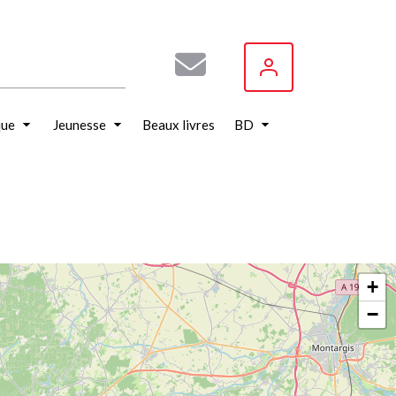
que
Jeunesse
Beaux livres
BD
+
−