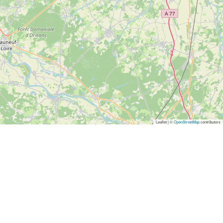
Leaflet | ©
OpenStreetMap
contributors