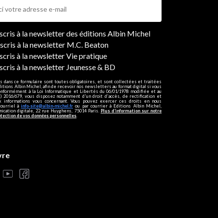
ers
nscris à la newsletter des éditions Albin Michel
nscris à la newsletter M.C. Beaton
scris à la newsletter Vie pratique
nscris à la newsletter Jeunesse & BD
s dans ce formulaire sont toutes obligatoires, et sont collectées et traitées
ditions Albin Michel, afin de recevoir nos newsletters au format digital si vous
onformément à la Loi Informatique et Libertés du 06/01/1978 modifiée et au
 2016/679, vous disposez notamment d'un droit d'accès, de rectification et
ux informations vous concernant. Vous pouvez exercer ces droits en nous
courriel à
info-site@albin-michel.fr
ou par courrier à Editions Albin Michel,
cation digitale, 22 rue Huyghens, 75014 Paris.
Plus d’information sur notre
otection de vos données personnelles
.
vre