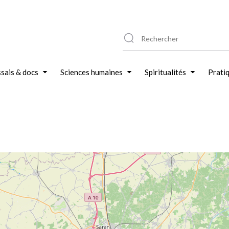
sais & docs
Sciences humaines
Spiritualités
Prati