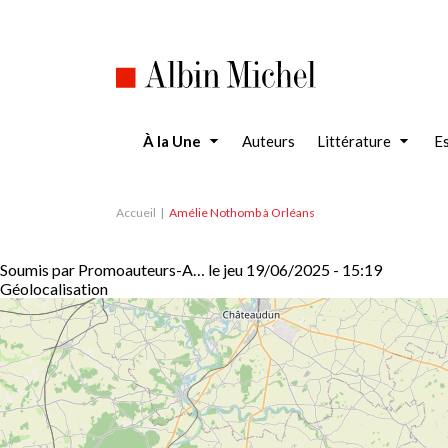
Aller
au
contenu
principal
À la Une
Auteurs
Littérature
Es
Accueil
Amélie Nothomb à Orléans
Soumis par
Promoauteurs-A…
le
jeu 19/06/2025 - 15:19
Géolocalisation