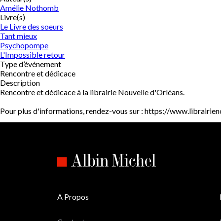
Amélie Nothomb
Livre(s)
Le Livre des soeurs
Tant mieux
Psychopompe
L'Impossible retour
Type d’événement
Rencontre et dédicace
Description
Rencontre et dédicace à la librairie Nouvelle d'Orléans.
Pour plus d'informations, rendez-vous sur : https://www.librairien
A Propos