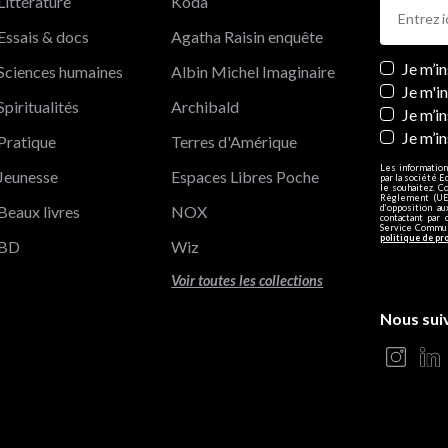
Littérature
Koda
Essais & docs
Agatha Raisin enquête
Newslett
Je m’i
Sciences humaines
Albin Michel Imaginaire
Je m'i
Spiritualités
Archibald
Je m’in
Je m’i
Pratique
Terres d'Amérique
Les information
Jeunesse
Espaces Libres Poche
par la société E
le souhaitez. C
Règlement (UE)
Beaux livres
NOX
d’opposition a
contactant par 
Service Communi
politique de pr
BD
Wiz
Voir toutes les collections
Nous sui
s Options