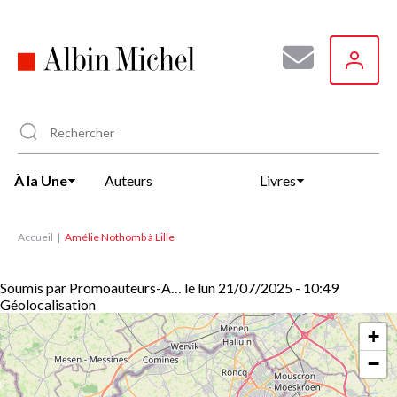
Aller
au
contenu
principal
À la Une
Auteurs
Livres
Accueil
Amélie Nothomb à Lille
Soumis par
Promoauteurs-A…
le
lun 21/07/2025 - 10:49
Géolocalisation
+
−