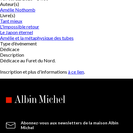
Auteur(s)
Amélie Nothomb
Livre(s)
Tant mieux
L'Impossible retour
Le Japon éternel
Amélie et la métaphysique des tubes
Type d’événement
Dédicace
Description
Dédicace au Furet du Nord.
Inscription et plus d'informations
à ce lien
.
Abonnez-vous aux newsletters de la maison Albin
Michel