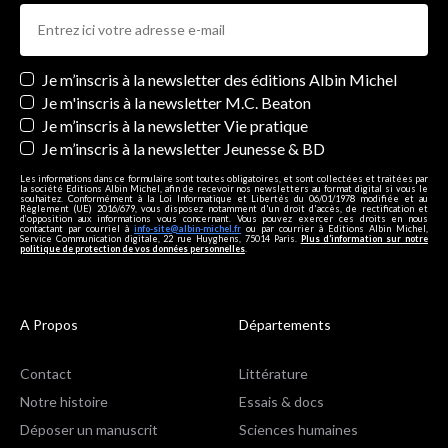
Newsletters
Je m’inscris à la newsletter des éditions Albin Michel
Je m'inscris à la newsletter M.C. Beaton
Je m’inscris à la newsletter Vie pratique
Je m’inscris à la newsletter Jeunesse & BD
Les informations dans ce formulaire sont toutes obligatoires, et sont collectées et traitées par
la société Editions Albin Michel, afin de recevoir nos newsletters au format digital si vous le
souhaitez. Conformément à la Loi Informatique et Libertés du 06/01/1978 modifiée et au
Règlement (UE) 2016/679, vous disposez notamment d'un droit d'accès, de rectification et
d’opposition aux informations vous concernant. Vous pouvez exercer ces droits en nous
contactant par courriel à
info-site@albin-michel.fr
ou par courrier à Editions Albin Michel,
Service Communication digitale, 22 rue Huyghens, 75014 Paris.
Plus d’information sur notre
politique de protection de vos données personnelles
.
A Propos
Départements
Contact
Littérature
Notre histoire
Essais & docs
Déposer un manuscrit
Sciences humaines