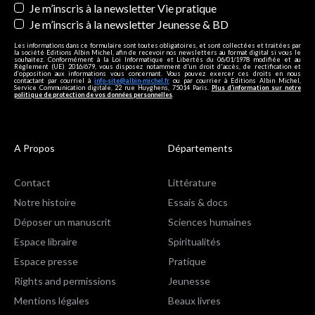
Je m’inscris à la newsletter Vie pratique
Je m’inscris à la newsletter Jeunesse & BD
Les informations dans ce formulaire sont toutes obligatoires, et sont collectées et traitées par
la société Editions Albin Michel, afin de recevoir nos newsletters au format digital si vous le
souhaitez. Conformément à la Loi Informatique et Libertés du 06/01/1978 modifiée et au
Règlement (UE) 2016/679, vous disposez notamment d'un droit d'accès, de rectification et
d’opposition aux informations vous concernant. Vous pouvez exercer ces droits en nous
contactant par courriel à
info-site@albin-michel.fr
ou par courrier à Editions Albin Michel,
Service Communication digitale, 22 rue Huyghens, 75014 Paris.
Plus d’information sur notre
politique de protection de vos données personnelles
.
A Propos
Départements
Contact
Littérature
Notre histoire
Essais & docs
Déposer un manuscrit
Sciences humaines
Espace libraire
Spiritualités
Espace presse
Pratique
Rights and permissions
Jeunesse
Mentions légales
Beaux livres