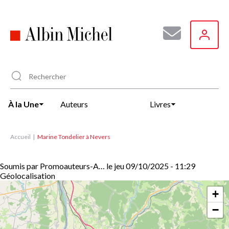
Aller
au
contenu
principal
À la Une
Auteurs
Livres
Accueil
Marine Tondelier à Nevers
Soumis par
Promoauteurs-A…
le
jeu 09/10/2025 - 11:29
Géolocalisation
+
−