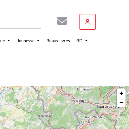
que
Jeunesse
Beaux livres
BD
+
−