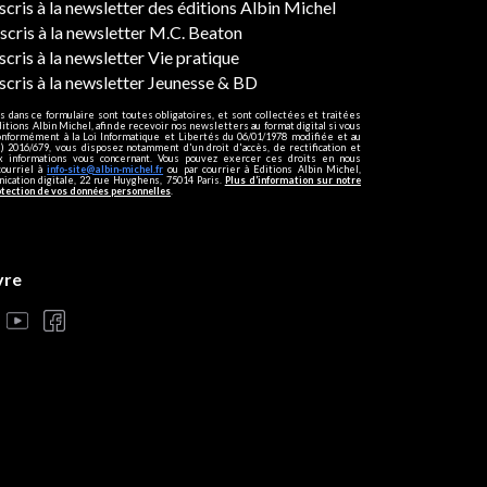
ers
nscris à la newsletter des éditions Albin Michel
nscris à la newsletter M.C. Beaton
scris à la newsletter Vie pratique
nscris à la newsletter Jeunesse & BD
s dans ce formulaire sont toutes obligatoires, et sont collectées et traitées
ditions Albin Michel, afin de recevoir nos newsletters au format digital si vous
onformément à la Loi Informatique et Libertés du 06/01/1978 modifiée et au
 2016/679, vous disposez notamment d'un droit d'accès, de rectification et
ux informations vous concernant. Vous pouvez exercer ces droits en nous
courriel à
info-site@albin-michel.fr
ou par courrier à Editions Albin Michel,
cation digitale, 22 rue Huyghens, 75014 Paris.
Plus d’information sur notre
otection de vos données personnelles
.
vre
s réglementations. Personnalisez vos préférences pour contrôler