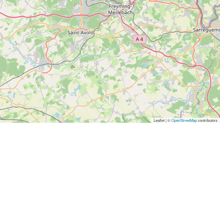
Leaflet | ©
OpenStreetMap
contributors