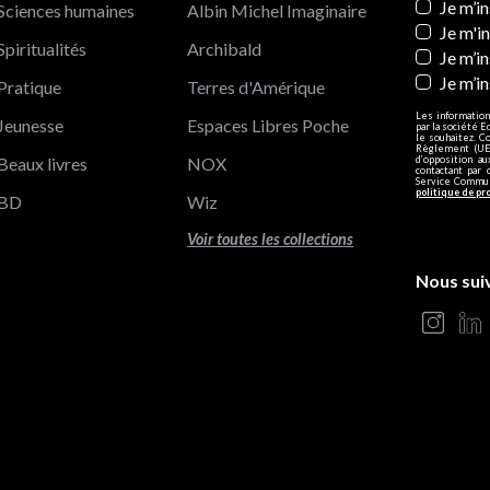
Newslett
Je m’i
Sciences humaines
Albin Michel Imaginaire
Je m'i
Spiritualités
Archibald
Je m’in
Je m’i
Pratique
Terres d'Amérique
Les information
Jeunesse
Espaces Libres Poche
par la société E
le souhaitez. C
Règlement (UE)
Beaux livres
NOX
d’opposition a
contactant par 
Service Communi
politique de pr
BD
Wiz
Voir toutes les collections
Nous sui
s Options
ètres de confidentialité, en garantissant la conformité avec le