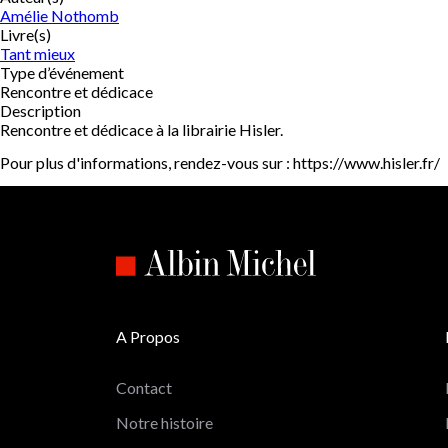
Amélie Nothomb
Livre(s)
Tant mieux
Type d’événement
Rencontre et dédicace
Description
Rencontre et dédicace à la librairie Hisler.
Pour plus d'informations, rendez-vous sur : https://www.hisler.fr/
A Propos
Contact
Notre histoire