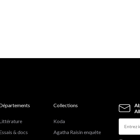
Départements
Collections
Ab
Al
Littérature
Koda
Essais & docs
Agatha Raisin enquête