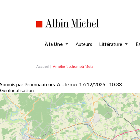
Aller
au
contenu
principal
À la Une
Auteurs
Littérature
Es
Accueil
Amélie Nothomb à Metz
Soumis par
Promoauteurs-A…
le
mer 17/12/2025 - 10:33
Géolocalisation