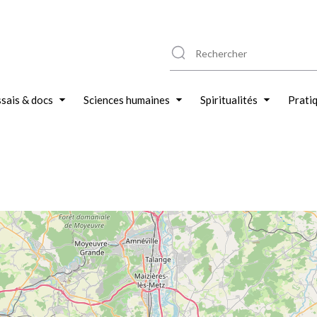
sais & docs
Sciences humaines
Spiritualités
Prati