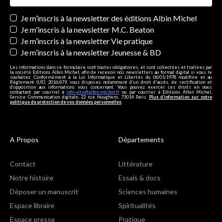
Newsletters
Je m’inscris à la newsletter des éditions Albin Michel
Je m'inscris à la newsletter M.C. Beaton
Je m’inscris à la newsletter Vie pratique
Je m’inscris à la newsletter Jeunesse & BD
Les informations dans ce formulaire sont toutes obligatoires, et sont collectées et traitées par
la société Editions Albin Michel, afin de recevoir nos newsletters au format digital si vous le
souhaitez. Conformément à la Loi Informatique et Libertés du 06/01/1978 modifiée et au
Règlement (UE) 2016/679, vous disposez notamment d'un droit d'accès, de rectification et
d’opposition aux informations vous concernant. Vous pouvez exercer ces droits en nous
contactant par courriel à
info-site@albin-michel.fr
ou par courrier à Editions Albin Michel,
Service Communication digitale, 22 rue Huyghens, 75014 Paris.
Plus d’information sur notre
politique de protection de vos données personnelles
.
A Propos
Départements
Contact
Littérature
Notre histoire
Essais & docs
Déposer un manuscrit
Sciences humaines
Espace libraire
Spiritualités
Espace presse
Pratique