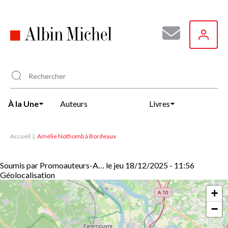
Aller
au
contenu
principal
À la Une
Auteurs
Livres
Accueil
Amélie Nothomb à Bordeaux
Soumis par
Promoauteurs-A…
le
jeu 18/12/2025 - 11:56
Géolocalisation
+
−