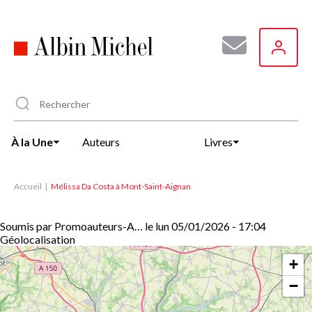
Aller
au
contenu
principal
À la Une
Auteurs
Livres
Accueil
Mélissa Da Costa à Mont-Saint-Aignan
Soumis par
Promoauteurs-A…
le
lun 05/01/2026 - 17:04
Géolocalisation
+
−