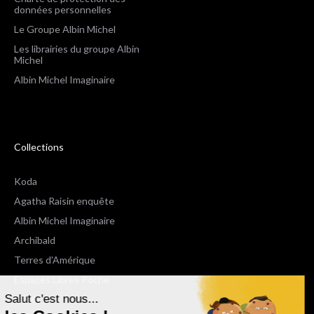
données personnelles
Le Groupe Albin Michel
Les librairies du groupe Albin
Michel
Albin Michel Imaginaire
Collections
Koda
Agatha Raisin enquête
Albin Michel Imaginaire
Archibald
Terres d'Amérique
Espaces Libres Poche
Salut c'est nous...
NOX