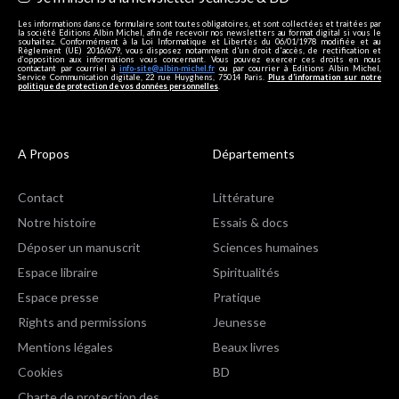
Les informations dans ce formulaire sont toutes obligatoires, et sont collectées et traitées par
la société Editions Albin Michel, afin de recevoir nos newsletters au format digital si vous le
souhaitez. Conformément à la Loi Informatique et Libertés du 06/01/1978 modifiée et au
Règlement (UE) 2016/679, vous disposez notamment d'un droit d'accès, de rectification et
d’opposition aux informations vous concernant. Vous pouvez exercer ces droits en nous
contactant par courriel à
info-site@albin-michel.fr
ou par courrier à Editions Albin Michel,
Service Communication digitale, 22 rue Huyghens, 75014 Paris.
Plus d’information sur notre
politique de protection de vos données personnelles
.
A Propos
Départements
Contact
Littérature
Notre histoire
Essais & docs
Déposer un manuscrit
Sciences humaines
Espace libraire
Spiritualités
Espace presse
Pratique
Rights and permissions
Jeunesse
Mentions légales
Beaux livres
Cookies
BD
Charte de protection des