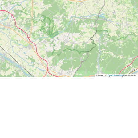
Leaflet | ©
OpenStreetMap
contributors