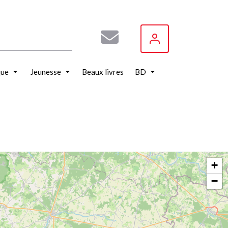
que
Jeunesse
Beaux livres
BD
+
−