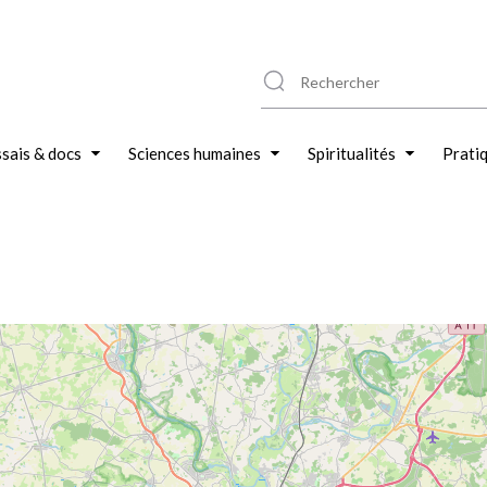
sais & docs
Sciences humaines
Spiritualités
Prati