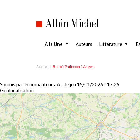
Aller
au
contenu
principal
À la Une
Auteurs
Littérature
Es
Accueil
Benoît Philippon à Angers
Soumis par
Promoauteurs-A…
le
jeu 15/01/2026 - 17:26
Géolocalisation