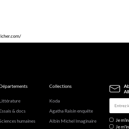
richer.com/
Départements
Collections
Ab
Al
Littérature
Koda
Essais & docs
Agatha Raisin enquête
Newslett
Je m’i
Sciences humaines
Albin Michel Imaginaire
Je m'i