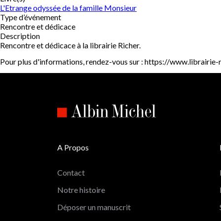
L'Etrange odyssée de la famille Monsieur
Type d’événement
Rencontre et dédicace
Description
Rencontre et dédicace à la librairie Richer.
Pour plus d'informations, rendez-vous sur : https://www.librairie-
A Propos
Contact
Notre histoire
Déposer un manuscrit