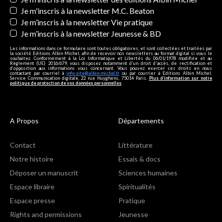
Je m'inscris à la newsletter M.C. Beaton
Je m’inscris à la newsletter Vie pratique
Je m’inscris à la newsletter Jeunesse & BD
Les informations dans ce formulaire sont toutes obligatoires, et sont collectées et traitées par
la société Editions Albin Michel, afin de recevoir nos newsletters au format digital si vous le
souhaitez. Conformément à la Loi Informatique et Libertés du 06/01/1978 modifiée et au
Règlement (UE) 2016/679, vous disposez notamment d'un droit d'accès, de rectification et
d’opposition aux informations vous concernant. Vous pouvez exercer ces droits en nous
contactant par courriel à
info-site@albin-michel.fr
ou par courrier à Editions Albin Michel,
Service Communication digitale, 22 rue Huyghens, 75014 Paris.
Plus d’information sur notre
politique de protection de vos données personnelles
.
A Propos
Départements
Contact
Littérature
Notre histoire
Essais & docs
Déposer un manuscrit
Sciences humaines
Espace libraire
Spiritualités
Espace presse
Pratique
Rights and permissions
Jeunesse