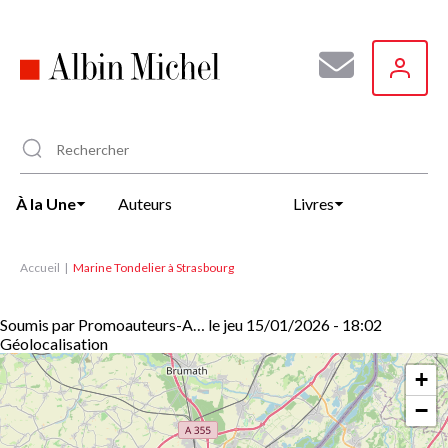
Aller
au
contenu
principal
À la Une
Auteurs
Livres
Accueil
Marine Tondelier à Strasbourg
Soumis par
Promoauteurs-A…
le
jeu 15/01/2026 - 18:02
Géolocalisation
+
−