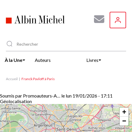
Aller
au
contenu
principal
À la Une
Auteurs
Livres
Accueil
Franck Pavloff à Paris
Soumis par
Promoauteurs-A…
le
lun 19/01/2026 - 17:11
Géolocalisation
+
−