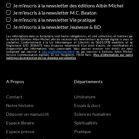
Newsletters
Je m’inscris à la newsletter des éditions Albin Michel
Je m'inscris à la newsletter M.C. Beaton
Je m’inscris à la newsletter Vie pratique
Je m’inscris à la newsletter Jeunesse & BD
Les informations dans ce formulaire sont toutes obligatoires, et sont collectées et traitées par
la société Editions Albin Michel, afin de recevoir nos newsletters au format digital si vous le
souhaitez. Conformément à la Loi Informatique et Libertés du 06/01/1978 modifiée et au
Règlement (UE) 2016/679, vous disposez notamment d'un droit d'accès, de rectification et
d’opposition aux informations vous concernant. Vous pouvez exercer ces droits en nous
contactant par courriel à
info-site@albin-michel.fr
ou par courrier à Editions Albin Michel,
Service Communication digitale, 22 rue Huyghens, 75014 Paris.
Plus d’information sur notre
politique de protection de vos données personnelles
.
A Propos
Départements
Contact
Littérature
Notre histoire
Essais & docs
Déposer un manuscrit
Sciences humaines
Espace libraire
Spiritualités
Espace presse
Pratique