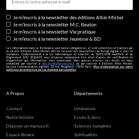
Newsletters
Je m’inscris à la newsletter des éditions Albin Michel
Je m'inscris à la newsletter M.C. Beaton
Je m’inscris à la newsletter Vie pratique
Je m’inscris à la newsletter Jeunesse & BD
Les informations dans ce formulaire sont toutes obligatoires, et sont collectées et traitées par
la société Editions Albin Michel, afin de recevoir nos newsletters au format digital si vous le
souhaitez. Conformément à la Loi Informatique et Libertés du 06/01/1978 modifiée et au
Règlement (UE) 2016/679, vous disposez notamment d'un droit d'accès, de rectification et
d’opposition aux informations vous concernant. Vous pouvez exercer ces droits en nous
contactant par courriel à
info-site@albin-michel.fr
ou par courrier à Editions Albin Michel,
Service Communication digitale, 22 rue Huyghens, 75014 Paris.
Plus d’information sur notre
politique de protection de vos données personnelles
.
A Propos
Départements
Contact
Littérature
Notre histoire
Essais & docs
Déposer un manuscrit
Sciences humaines
Espace libraire
Spiritualités