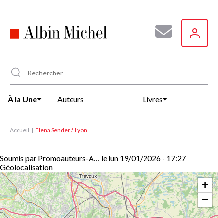
Aller
au
contenu
principal
À la Une
Auteurs
Livres
Accueil
Elena Sender à Lyon
Soumis par
Promoauteurs-A…
le
lun 19/01/2026 - 17:27
Géolocalisation
+
−